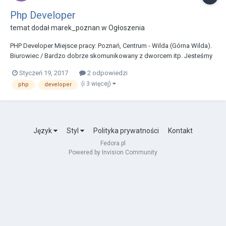
Php Developer
temat dodał
marek_poznan
w
Ogłoszenia
PHP Developer Miejsce pracy: Poznań, Centrum - Wilda (Górna Wilda).
Biurowiec / Bardzo dobrze skomunikowany z dworcem itp. Jesteśmy
globalnym startup’em rzucającym rękawice dynamicznie zmieniającej
Styczeń 19, 2017
2 odpowiedzi
się branży sportowej od popularnych sportów typu fitness, crossfitu,
(i 3 więcej)
php
developer
po sporty drużynowe, czy zajawk...
Język
Styl
Polityka prywatności
Kontakt
Fedora.pl
Powered by Invision Community