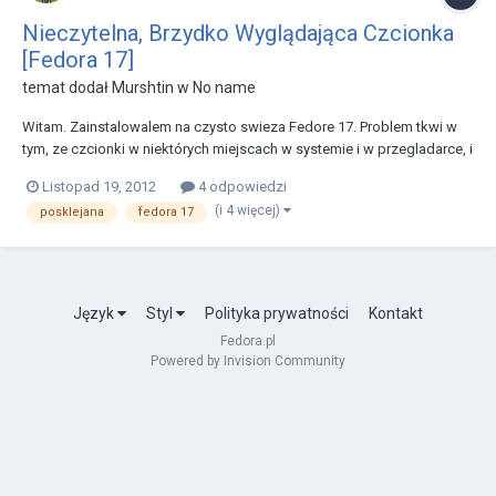
Nieczytelna, Brzydko Wyglądająca Czcionka
[Fedora 17]
temat dodał
Murshtin
w
No name
Witam. Zainstalowalem na czysto swieza Fedore 17. Problem tkwi w
tym, ze czcionki w niektórych miejscach w systemie i w przegladarce, i
na stronach, wygladaja brzydko a za razem nieczytelnie. Sprawiaja
Listopad 19, 2012
4 odpowiedzi
wrazenie jakby byly posklejane w niektórych miejscach i bardzo
(i 4 więcej)
posklejana
fedora 17
przeszkadza to w uzytkowaniu syste...
Język
Styl
Polityka prywatności
Kontakt
Fedora.pl
Powered by Invision Community