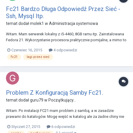
Fc21 Bardzo Długa Odpowiedź Przez Sieć -
Ssh, Mysql Itp.
temat dodał
molek1
w
Administracja systemowa
Witam. Mam serwerek lokalny z i5-4460, 8GB ramu itp. Zainstalowana
Fedora 21. Wykorzystanie procesora praktycznie pomijalne, a mimo to
próba zalogowania się przez ssh trwa od momentu wydania komendy
Czerwiec 16, 2015
4 odpowiedzi
do pojawienia się prośby o login ponad 20s. Podobnie ma się sytuacja
fc21
lagi przez sieć
z próbą dostępu do MySQL. Sytu...
Problem Z Konfiguracją Samby Fc21.
temat dodał
guru79
w
Początkujący...
Witam. Po instalacji FC21 mam problem z sambą, a w zasadzie
prawami do katalogów. Mogę wejść w katalog ale za żadne chiny nie
mogę do niego nic zapisać. Dostęp do folderu oczywiście po
Styczeń 27, 2015
6 odpowiedzi
podaniu nazwu użytkownika i hasła. Oto kod, jeśli ktoś może coś
(i 1 więcej)