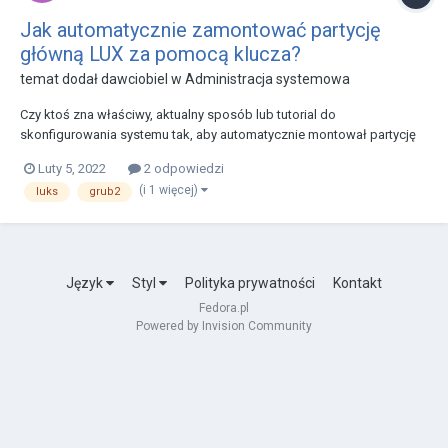
Jak automatycznie zamontować partycję
główną LUX za pomocą klucza?
temat dodał
dawciobiel
w
Administracja systemowa
Czy ktoś zna właściwy, aktualny sposób lub tutorial do
skonfigurowania systemu tak, aby automatycznie montował partycję
root zaszyfrowaną LUKS za pomocą klucza, który jest na USB?
Luty 5, 2022
2 odpowiedzi
(i 1 więcej)
luks
grub2
Język
Styl
Polityka prywatności
Kontakt
Fedora.pl
Powered by Invision Community