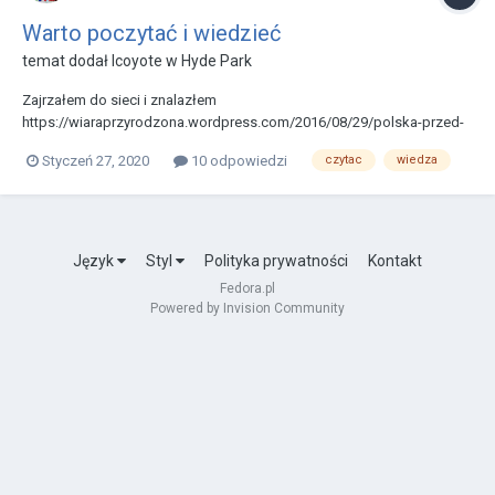
Warto poczytać i wiedzieć
temat dodał
lcoyote
w
Hyde Park
Zajrzałem do sieci i znalazłem
https://wiaraprzyrodzona.wordpress.com/2016/08/29/polska-przed-
rokiem-966-zakazana-historia/
Styczeń 27, 2020
10 odpowiedzi
czytac
wiedza
https://wiaraprzyrodzona.wordpress.com/2018/07/21/dzisiejsza-
polska-to-potezna-lechia-istniejaca-setki-lat-przed-nasza-era/
Język
Styl
Polityka prywatności
Kontakt
Fedora.pl
Powered by Invision Community