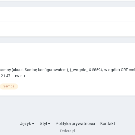
samby (akurat Sambę konfigurowałem), (_wogóle_ &#8594; w ogóle) ORT coś mał
:47 .. -rw-r--r-...
Samba
Język
Styl
Polityka prywatności
Kontakt
Fedora.pl