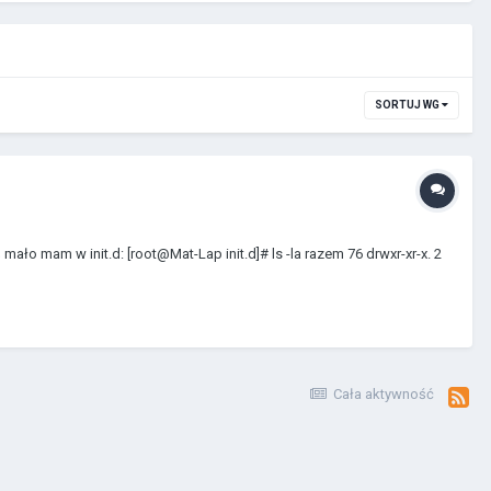
SORTUJ WG
o mam w init.d: [root@Mat-Lap init.d]# ls -la razem 76 drwxr-xr-x. 2
Cała aktywność