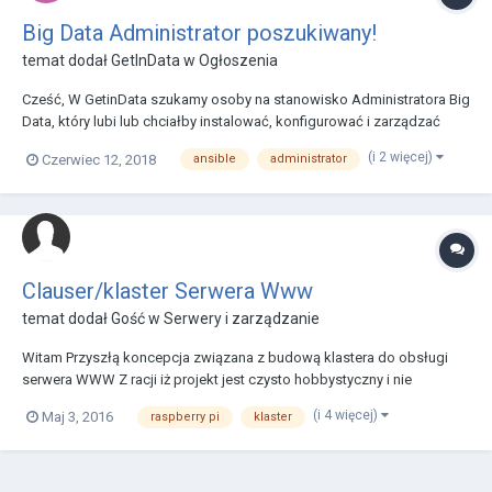
Big Data Administrator poszukiwany!
temat dodał
GetInData
w
Ogłoszenia
Cześć, W GetinData szukamy osoby na stanowisko Administratora Big
Data, który lubi lub chciałby instalować, konfigurować i zarządzać
systemami rozproszonymi takimi jak np. Hadoop, Kafka, Flink, Hive.
(i 2 więcej)
Czerwiec 12, 2018
ansible
administrator
Najlepiej w zautomatyzowany sposób np. przy użyciu Ansible. Praca w
różnych ciekawych produkcyj...
Clauser/klaster Serwera Www
temat dodał Gość w
Serwery i zarządzanie
Witam Przyszłą koncepcja związana z budową klastera do obsługi
serwera WWW Z racji iż projekt jest czysto hobbystyczny i nie
wymagana jest super niezawodność, wydajność i to aby sprzęt był od
(i 4 więcej)
Maj 3, 2016
raspberry pi
klaster
jakiejś konkretnej firmy to zastanowiłem się czy nie warto byłoby
wykorzystać moje umiejętności mechatr...