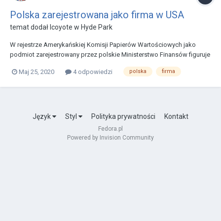
Polska zarejestrowana jako firma w USA
temat dodał
lcoyote
w
Hyde Park
W rejestrze Amerykańskiej Komisji Papierów Wartościowych jako
podmiot zarejestrowany przez polskie Ministerstwo Finansów figuruje
POLAND REPUBLIC OF Nr 0000079312 Znajduje się w nim bowiem
Maj 25, 2020
4 odpowiedzi
polska
firma
podmiot o nazwie: “POLAND REPUBLIC OF”, którego logo jest
tożsame z godłem Polski. Ministerstwo Finansów za...
Język
Styl
Polityka prywatności
Kontakt
Fedora.pl
Powered by Invision Community