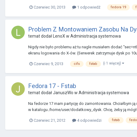
Czerwiec 30, 2013
1 odpowiedź
fedora 19
Problem Z Montowaniem Zasobu Na Dy
temat dodał
LenoX
w
Administracja systemowa
Nigdy nie było problemu aż tu nagle musiałem dodać "sec=n
ekranu logowania do X-ów. (Serwerek zatrzymuje dysk po 10u m
(i 1 więcej)
Czerwiec 9, 2013
cifs
fstab
Fedora 17 - Fstab
temat dodał
JanuszWo
w
Administracja systemowa
Na fedorze 17 mam partycję do zamontowania. Chciałbym j
w katalogu /home/user/dodatkowy_dysk. Chcę, żeby ją mógł e
Czerwiec 21, 2012
4 odpowiedzi
fstab
fedo