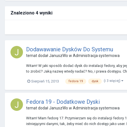
Znaleziono 4 wyniki
Dodawawanie Dysków Do Systemu
temat dodał
JanuszWo
w
Administracja systemowa
Witam! W jaki sposób dodać dysk do instalacji fedory, aby 
to zrobić? Jaką nazwę wtedy nadać? No, i prawa dostępu. Chc
(i 3 więcej)
Sierpień 15, 2013
fedora 19
dysk
Fedora 19 - Dodatkowe Dyski
temat dodał
JanuszWo
w
Administracja systemowa
Witam! Mam fedorę 17. Przymierzam się do instalacji fedory 1
istniejącymi danymi, tak, żeby mieć do nich dostęp jako user. Są 