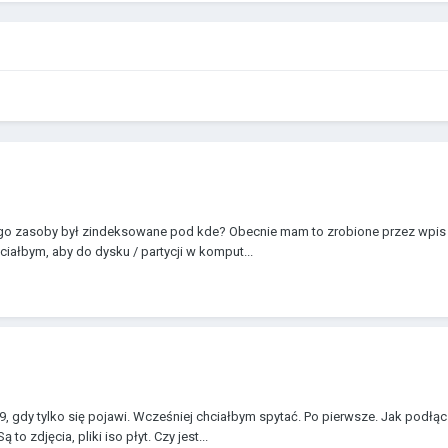
jego zasoby był zindeksowane pod kde? Obecnie mam to zrobione przez wpis w
iałbym, aby do dysku / partycji w komput...
9, gdy tylko się pojawi. Wcześniej chciałbym spytać. Po pierwsze. Jak podłą
to zdjęcia, pliki iso płyt. Czy jest...