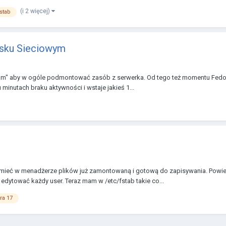
(i 2 więcej)
fstab
sku Sieciowym
tlm" aby w ogóle podmontować zasób z serwerka. Od tego też momentu Fedor
inutach braku aktywności i wstaje jakieś 1...
ą mieć w menadżerze plików już zamontowaną i gotową do zapisywania. Pow
dytować każdy user. Teraz mam w /etc/fstab takie co...
ra 17