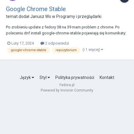
Google Chrome Stable
temat dodał
Janusz Wo
w
Programy i przeglądarki
Po zrobieniu update z fedory 38 na 39 mam problem z chrome. Po
poleceniu dnf install google-chrome-stable pojawiają się komunikaty:
Razem 25 MB/s | 103 MB 00:04...
Luty 17, 2024
2 odpowiedzi
(i 1 więcej)
google-chrome-stable
repozytorium
Język
Styl
Polityka prywatności
Kontakt
Fedora.pl
Powered by Invision Community