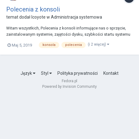
Polecenia z konsoli
temat dodał
lcoyote
w
Administracja systemowa
Witam wszystkich, Polecenia z konsoli informujące nas o sprzęcie,
zainstalowanym systemie, zajętości dysku, szybkości startu systemu
itp. Zawsze zbieram takie polecenia, by nie musieć ich pamiętać, ale
(i 2 więcej)
Maj 5, 2019
konsola
polecenia
wiedzieć, gdzie są u mnie zapisane. Jaki to dokładnie model laptopa
inxi -Fxz i w...
Język
Styl
Polityka prywatności
Kontakt
Fedora.pl
Powered by Invision Community