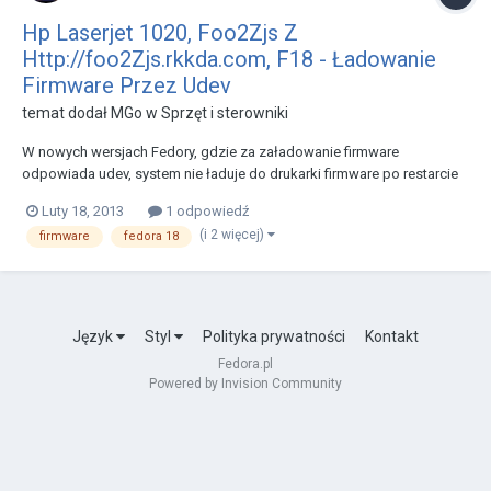
Hp Laserjet 1020, Foo2Zjs Z
Http://foo2Zjs.rkkda.com, F18 - Ładowanie
Firmware Przez Udev
temat dodał
MGo
w
Sprzęt i sterowniki
W nowych wersjach Fedory, gdzie za załadowanie firmware
odpowiada udev, system nie ładuje do drukarki firmware po restarcie
drukarki. Opisuję rozwiązanie przetestowane dla 64-bitowej wersji
Luty 18, 2013
1 odpowiedź
Fedory 18 i drukarki HP Laserjet 1020: Tworzymy plik /usr/bin/hp1020-
(i 2 więcej)
firmware
fedora 18
load-firmware #!/bin/sh LIMIT=9 for...
Język
Styl
Polityka prywatności
Kontakt
Fedora.pl
Powered by Invision Community