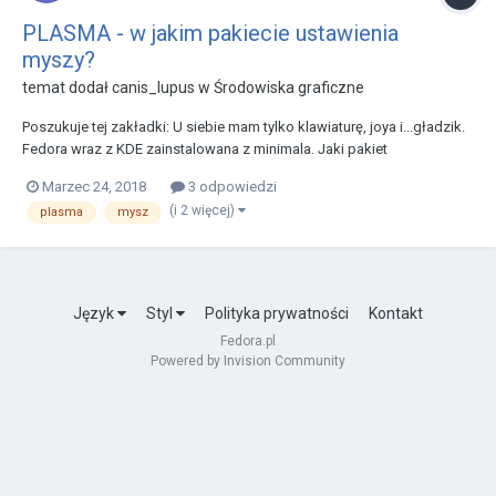
PLASMA - w jakim pakiecie ustawienia
myszy?
temat dodał
canis_lupus
w
Środowiska graficzne
Poszukuje tej zakładki: U siebie mam tylko klawiaturę, joya i...gładzik.
Fedora wraz z KDE zainstalowana z minimala. Jaki pakiet
doinstalować, aby ta zakładka się pojawiła?
Marzec 24, 2018
3 odpowiedzi
(i 2 więcej)
plasma
mysz
Język
Styl
Polityka prywatności
Kontakt
Fedora.pl
Powered by Invision Community