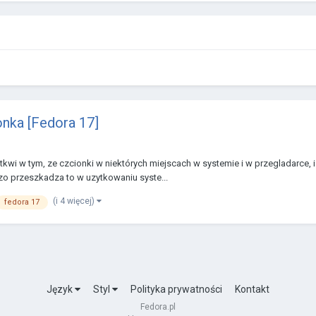
nka [Fedora 17]
wi w tym, ze czcionki w niektórych miejscach w systemie i w przegladarce, i
dzo przeszkadza to w uzytkowaniu syste...
(i 4 więcej)
fedora 17
Język
Styl
Polityka prywatności
Kontakt
Fedora.pl