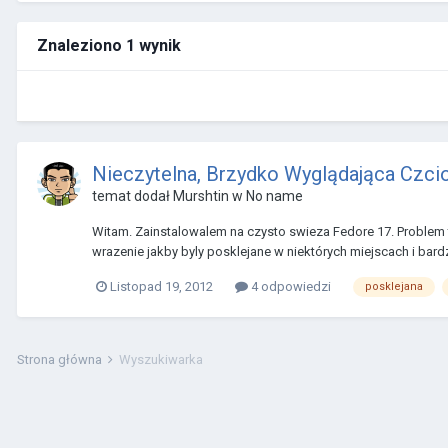
Znaleziono 1 wynik
Nieczytelna, Brzydko Wyglądająca Czcio
temat dodał
Murshtin
w
No name
Witam. Zainstalowalem na czysto swieza Fedore 17. Problem tk
wrazenie jakby byly posklejane w niektórych miejscach i bar
Listopad 19, 2012
4 odpowiedzi
posklejana
Strona główna
Wyszukiwarka