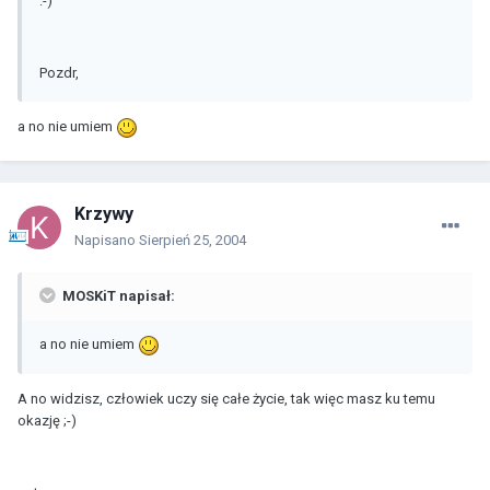
:-)
Pozdr,
a no nie umiem
Krzywy
Napisano
Sierpień 25, 2004
MOSKiT napisał:
a no nie umiem
A no widzisz, człowiek uczy się całe życie, tak więc masz ku temu
okazję ;-)