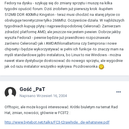
Fedory na dysku - szykuję się do zmiany sprzętu i muszę na kilka
tygodni opuścić forum. Dziś zrobiłem już pierwszy krok -kupiłem
512MB DDR 400Mhz Kingston - teraz musi chodzić na starej płycie co
obsługuje teoretycznie tylko 266Mhz. Oczywiście działa. W najbliższych
tygodniach kupuję płytę i najprawdopodobniej CeleronaD. Zamierzam
zdradzić platformę AMD, ale jeszcze nie jestem pewien. Dobrze jakby
wyszła Fedora3 - pewnie będzie już prawidłowo rozpoznawała
zarówno CeleronaD jak i AMDAthlonaBartona czy Semprona i nowe
chipsety i będzie wykorzystywać w pełni ich funkcje -to znaczy mam na
myśli standardowe jądro instalatora, bo Linux to nie Windows - można
nawet stare dystybucje dostosować do nowego sprzętu, ale wygodnie
jak od razu instalator wszystko wykrywa. Pozdrowionka
.
Gość _PaT
Napisano
Wrzesień 16, 2004
Offtopic, ale może kogoś interesować. Krótki biuletym na temat Rad
Hat, zmian, nowości, głównie w FC3T2 :
http://www.bytebot.net/talks/FC3-t2rawhide...de-whatsnew.pdf