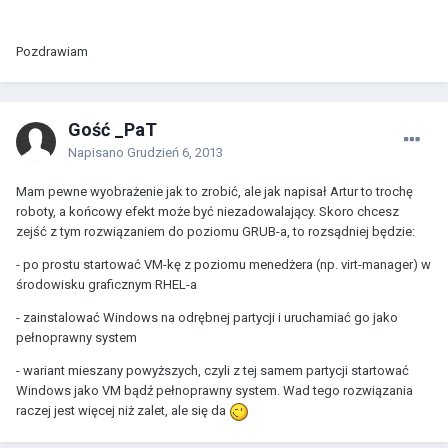
Pozdrawiam
Gość _PaT
Napisano
Grudzień 6, 2013
Mam pewne wyobrażenie jak to zrobić, ale jak napisał Artur to trochę
roboty, a końcowy efekt może być niezadowalający. Skoro chcesz
zejść z tym rozwiązaniem do poziomu GRUB-a, to rozsądniej będzie:
- po prostu startować VM-kę z poziomu menedżera (np. virt-manager) w
środowisku graficznym RHEL-a
- zainstalować Windows na odrębnej partycji i uruchamiać go jako
pełnoprawny system
- wariant mieszany powyższych, czyli z tej samem partycji startować
Windows jako VM bądź pełnoprawny system. Wad tego rozwiązania
raczej jest więcej niż zalet, ale się da