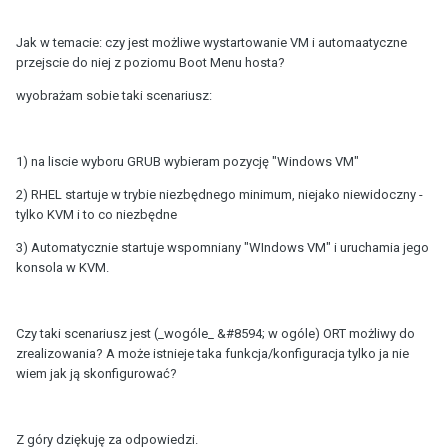
Jak w temacie: czy jest możliwe wystartowanie VM i automaatyczne
przejscie do niej z poziomu Boot Menu hosta?
wyobrażam sobie taki scenariusz:
1) na liscie wyboru GRUB wybieram pozycję "Windows VM"
2) RHEL startuje w trybie niezbędnego minimum, niejako niewidoczny -
tylko KVM i to co niezbędne
3) Automatycznie startuje wspomniany "WIndows VM" i uruchamia jego
konsola w KVM.
Czy taki scenariusz jest (_wogóle_ &#8594; w ogóle) ORT możliwy do
zrealizowania? A może istnieje taka funkcja/konfiguracja tylko ja nie
wiem jak ją skonfigurować?
Z góry dziękuję za odpowiedzi.