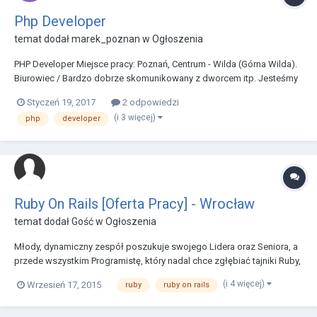
Php Developer
temat dodał
marek_poznan
w
Ogłoszenia
PHP Developer Miejsce pracy: Poznań, Centrum - Wilda (Górna Wilda).
Biurowiec / Bardzo dobrze skomunikowany z dworcem itp. Jesteśmy
globalnym startup’em rzucającym rękawice dynamicznie zmieniającej
Styczeń 19, 2017
2 odpowiedzi
się branży sportowej od popularnych sportów typu fitness, crossfitu,
(i 3 więcej)
php
developer
po sporty drużynowe, czy zajawk...
Ruby On Rails [Oferta Pracy] - Wrocław
temat dodał Gość w
Ogłoszenia
Młody, dynamiczny zespół poszukuje swojego Lidera oraz Seniora, a
przede wszystkim Programistę, który nadal chce zgłębiać tajniki Ruby,
a nawet Ruby … on Rails! Rekomendacje prowadzone są na
(i 4 więcej)
Wrzesień 17, 2015
ruby
ruby on rails
bezpośrednio na etat, gwarantując zatrudnienie w jednym z najprężniej
rozwijających się firm z branży softw...