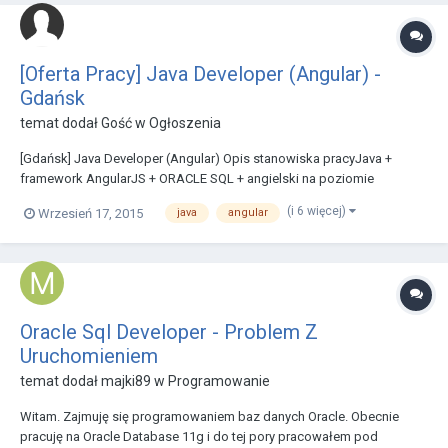
[Oferta Pracy] Java Developer (Angular) -
Gdańsk
temat dodał Gość w
Ogłoszenia
[Gdańsk] Java Developer (Angular) Opis stanowiska pracyJava +
framework AngularJS + ORACLE SQL + angielski na poziomie
dokumentacji technicznej Jest to nowy projekt mający na celu
(i 6 więcej)
Wrzesień 17, 2015
java
angular
stworzenie wspólnej architektury IT dla kilku podmiotów
gospodarczych z branży finansowej. Szukam obecnie specjal...
Oracle Sql Developer - Problem Z
Uruchomieniem
temat dodał
majki89
w
Programowanie
Witam. Zajmuję się programowaniem baz danych Oracle. Obecnie
pracuję na Oracle Database 11g i do tej pory pracowałem pod