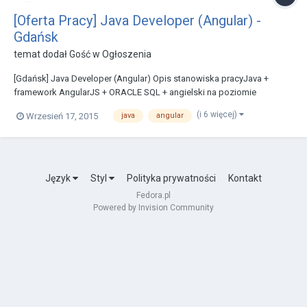
[Oferta Pracy] Java Developer (Angular) -
Gdańsk
temat dodał Gość w
Ogłoszenia
[Gdańsk] Java Developer (Angular) Opis stanowiska pracyJava +
framework AngularJS + ORACLE SQL + angielski na poziomie
dokumentacji technicznej Jest to nowy projekt mający na celu
(i 6 więcej)
Wrzesień 17, 2015
java
angular
stworzenie wspólnej architektury IT dla kilku podmiotów
gospodarczych z branży finansowej. Szukam obecnie specjal...
Język
Styl
Polityka prywatności
Kontakt
Fedora.pl
Powered by Invision Community