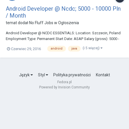
Android Developer @ Ncdc; 5000 - 10000 Pln
/ Month
temat dodał
No Fluff Jobs
w
Ogłoszenia
Android Developer @ NCDC ESSENTIALS: Location: Szczecin, Poland
Employment Type: Permanent Start Date: ASAP Salary (gross): 5000 -
10000 PLN / Month Project Industry: Insurance Company Size: 80+
(i 5 więcej)
Czerwiec 29, 2016
android
java
Project Team Size: 3-4 REQUIREMENTS - MUST HAVE: - Android SDK -
design...
Język
Styl
Polityka prywatności
Kontakt
Fedora.pl
Powered by Invision Community