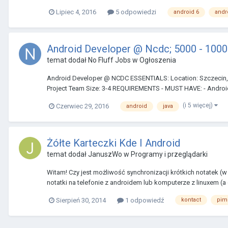
Lipiec 4, 2016
5 odpowiedzi
android 6
andr
Android Developer @ Ncdc; 5000 - 1000
temat dodał
No Fluff Jobs
w
Ogłoszenia
Android Developer @ NCDC ESSENTIALS: Location: Szczecin, P
Project Team Size: 3-4 REQUIREMENTS - MUST HAVE: - Android
(i 5 więcej)
Czerwiec 29, 2016
android
java
Żółte Karteczki Kde I Android
temat dodał
JanuszWo
w
Programy i przeglądarki
Witam! Czy jest możliwość synchronizacji krótkich notatek (w
notatki na telefonie z androidem lub komputerze z linuxem (a
Sierpień 30, 2014
1 odpowiedź
kontact
pim