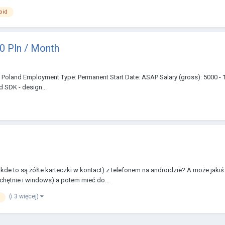
oid
0 Pln / Month
oland Employment Type: Permanent Start Date: ASAP Salary (gross): 5000 - 1
 SDK - design...
 kde to są żółte karteczki w kontact) z telefonem na androidzie? A może jakiś
 chętnie i windows) a potem mieć do...
(i 3 więcej)