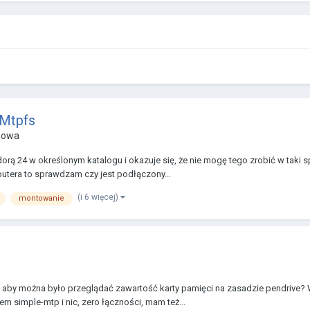
-Mtpfs
mowa
 24 w określonym katalogu i okazuje się, że nie mogę tego zrobić w taki s
utera to sprawdzam czy jest podłączony...
(i 6 więcej)
montowanie
ą aby można było przeglądać zawartość karty pamięci na zasadzie pendrive?
m simple-mtp i nic, zero łączności, mam też...