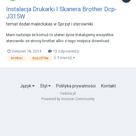
Instalacja Drukarki I Skanera Brother Dcp-
J315W
temat dodał
maleclukas
w
Sprzęt i sterowniki
Mam nadzieje że komuś to ułatwi życie Instalujemy wszystkie
sterowniki ze strony brother albo z tego miejsca download
sprawdzamy czy sterownik obsługuje nasz model drukarki Wpisujemy
Sierpień 18, 2014
13 odpowiedzi
w terminalu brsaneconfig3 -q odnajdujemy nasz model w moim
(i 3 więcej)
brother
dcp-j315w
przypadku 55 "DCP-J315W" dodajemy skane...
Język
Styl
Polityka prywatności
Kontakt
Fedora.pl
Powered by Invision Community