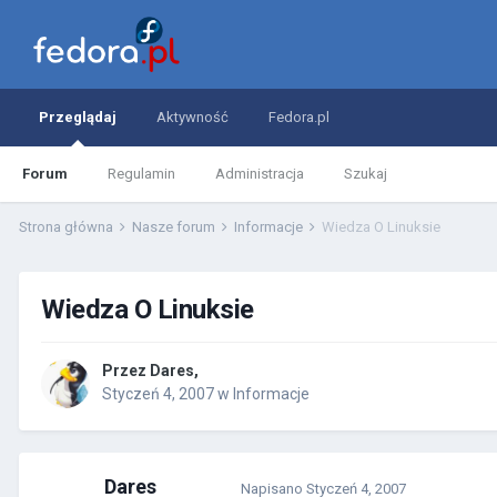
Przeglądaj
Aktywność
Fedora.pl
Forum
Regulamin
Administracja
Szukaj
Strona główna
Nasze forum
Informacje
Wiedza O Linuksie
Wiedza O Linuksie
Przez
Dares
,
Styczeń 4, 2007
w
Informacje
Dares
Napisano
Styczeń 4, 2007