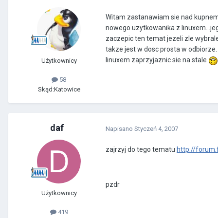
Witam zastanawiam sie nad kupnem ks
nowego uzytkowanika z linuxem...je
zaczepic ten temat jezeli zle wybral
takze jest w dosc prosta w odbiorze.
linuxem zaprzyjaznic sie na stale
Użytkownicy
58
Skąd:
Katowice
daf
Napisano
Styczeń 4, 2007
zajrzyj do tego tematu
http://forum
pzdr
Użytkownicy
419