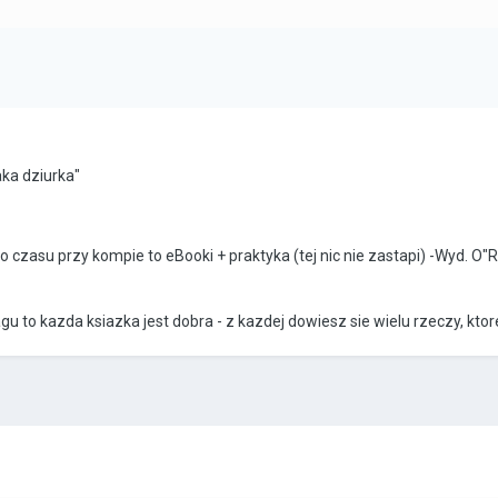
taka dziurka"
zo czasu przy kompie to eBooki + praktyka (tej nic nie zastapi) -Wyd. O
agu to kazda ksiazka jest dobra - z kazdej dowiesz sie wielu rzeczy, k