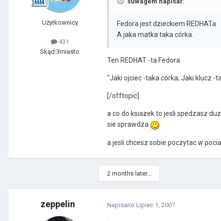
suwagem napisał:
Użytkownicy
Fedora jest dzieckiem REDHATa
A jaka matka taka córka.
431
Skąd:
3miasto
Ten REDHAT -ta Fedora
"Jaki ojciec -taka córka; Jaki klucz -
[/offtopic]
a co do ksiazek to jesli spedzasz du
sie sprawdza
a jesli chcesz sobie poczytac w poci
2 months later...
zeppelin
Napisano
Lipiec 1, 2007