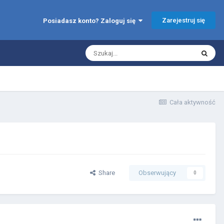
Zarejestruj się
Posiadasz konto? Zaloguj się
Cała aktywność
Share
Obserwujący
0