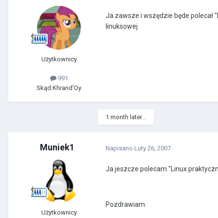
Ja zawsze i wszędzie będe polecał "L
linuksowej
Użytkownicy
991
Skąd:
Khrand'Oy
1 month later...
Muniek1
Napisano
Luty 26, 2007
Ja jeszcze polecam "Linux praktyczny
Pozdrawiam.
Użytkownicy