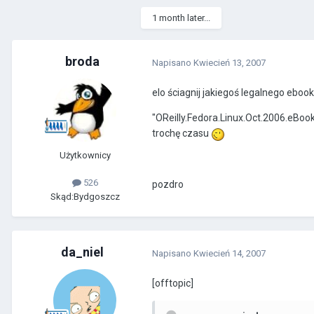
1 month later...
broda
Napisano
Kwiecień 13, 2007
elo ściagnij jakiegoś legalnego ebook
"OReilly.Fedora.Linux.Oct.2006.eBook
trochę czasu
Użytkownicy
526
pozdro
Skąd:
Bydgoszcz
da_niel
Napisano
Kwiecień 14, 2007
[offtopic]