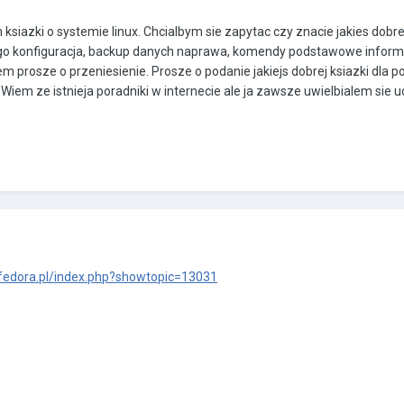
iazki o systemie linux. Chcialbym sie zapytac czy znacie jakies dobre 
go konfiguracja, backup danych naprawa, komendy podstawowe informac
em prosze o przeniesienie. Prosze o podanie jakiejs dobrej ksiazki dla 
 Wiem ze istnieja poradniki w internecie ale ja zawsze uwielbialem si
.fedora.pl/index.php?showtopic=13031