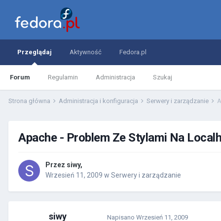
Przeglądaj
Aktywność
Fedora.pl
Forum
Regulamin
Administracja
Szukaj
Strona główna
Administracja i konfiguracja
Serwery i zarządzanie
A
Apache - Problem Ze Stylami Na Local
Przez
siwy
,
Wrzesień 11, 2009
w
Serwery i zarządzanie
siwy
Napisano
Wrzesień 11, 2009