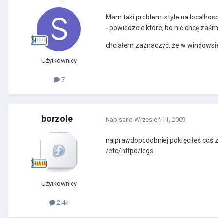
Mam taki problem: style na localhosc
- powiedzcie które, bo nie chcę zaś
chciałem zaznaczyć, że w windowsie
Użytkownicy
7
borzole
Napisano
Wrzesień 11, 2009
najprawdopodobniej pokręciłeś coś z 
/etc/httpd/logs
Użytkownicy
2.4k