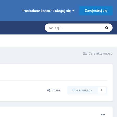
Zarejestruj się
Posiadasz konto? Zaloguj się
Cała aktywność
Share
Obserwujący
0