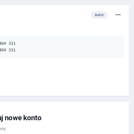
Autor
04 331

404 331
uj nowe konto
ony.