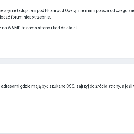
ie się nie ładują, ani pod FF ani pod Operą, nie mam pojęcia od czego z
miecać forum niepotrzebnie.
 na WAMP ta sama strona i kod działa ok.
adresami gdzie mają być szukane CSS, zajrzyj do źródła strony, a jeśli