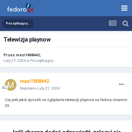
Początkujący...
Telewizja playnow
Przez
mazi1808442
,
Luty 27, 2024
w
Początkujący...
mazi1808442
Napisano
Luty 27, 2024
Czy jest jakiś sposób na oglądanie telewizji playnow na fedora cinamon
39