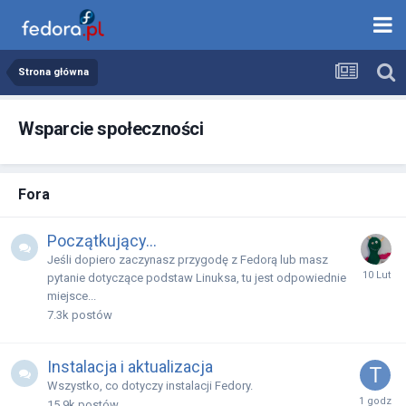
Strona główna
Wsparcie społeczności
Fora
Początkujący...
Jeśli dopiero zaczynasz przygodę z Fedorą lub masz
pytanie dotyczące podstaw Linuksa, tu jest odpowiednie
miejsce...
7.3k
postów
Instalacja i aktualizacja
Wszystko, co dotyczy instalacji Fedory.
15.9k
postów