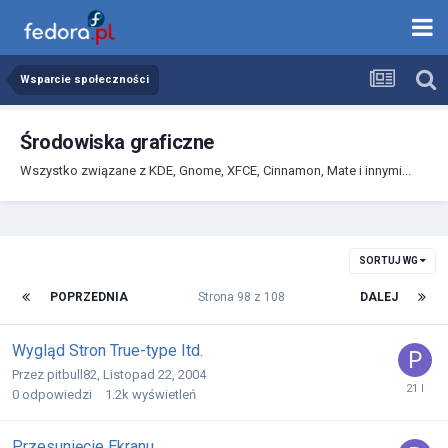
Wsparcie społeczności
Środowiska graficzne
Wszystko związane z KDE, Gnome, XFCE, Cinnamon, Mate i innymi...
SORTUJ WG
POPRZEDNIA
Strona 98 z 108
DALEJ
Wygląd Stron True-type Itd.
Przez
pitbull82
,
Listopad 22, 2004
0
odpowiedzi
1.2k
wyświetleń
Przesunięcie Ekranu