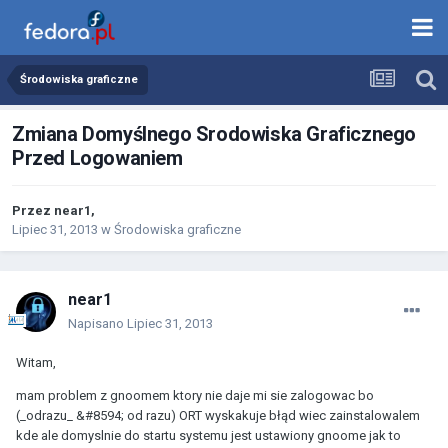
Środowiska graficzne
Zmiana Domyślnego Srodowiska Graficznego
Przed Logowaniem
Przez
near1
,
Lipiec 31, 2013
w
Środowiska graficzne
near1
Napisano
Lipiec 31, 2013
Witam,
mam problem z gnoomem ktory nie daje mi sie zalogowac bo
(_odrazu_ &#8594; od razu) ORT wyskakuje błąd wiec zainstalowalem
kde ale domyslnie do startu systemu jest ustawiony gnoome jak to