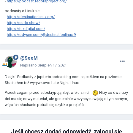
-
https://podcast.fedoraproject.org/
podcasty o Linuksie
-
https://destinationlinux.org/
-
https://sudo.show/
-
https://tuxdigital.com/
-
https://odysee.com/@destinationlinux:9
@SeeM
Napisano
Sierpień 17, 2021
Dzięki. Podkasty z jupiterbroadcasting.com są całkiem na poziomie.
Słuchałem też wyrywkowo Late Night Linux.
Przestrzegam przed subskrypcją zbyt wielu z nich.
Niby co dwa-trzy
dni ma się nowy materiał, ale generalnie wszyscy nawijają o tym samym,
więc ich słuchanie potrafi się szybko przejeść.
Jeśli chcesz dodać odpowiedź, zaloguj się