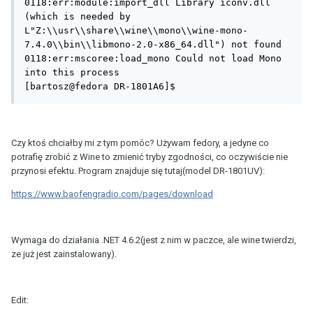
0118:err:module:import_dll Library iconv.dll 
(which is needed by 
L"Z:\\usr\\share\\wine\\mono\\wine-mono-
7.4.0\\bin\\libmono-2.0-x86_64.dll") not found

0118:err:mscoree:load_mono Could not load Mono 
into this process

[bartosz@fedora DR-1801A6]$ 
Czy ktoś chciałby mi z tym pomóc? Używam fedory, a jedyne co
potrafię zrobić z Wine to zmienić tryby zgodności, co oczywiście nie
przynosi efektu. Program znajduje się tutaj(model DR-1801UV):
https://www.baofengradio.com/pages/download
Wymaga do działania
.NET 4.6.2(jest z nim w paczce, ale wine twierdzi,
ze już jest zainstalowany).
Edit: