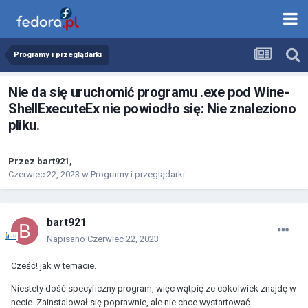
Programy i przeglądarki
Nie da się uruchomić programu .exe pod Wine-
ShellExecuteEx nie powiodło się: Nie znaleziono
pliku.
Przez
bart921
,
Czerwiec 22, 2023
w
Programy i przeglądarki
bart921
Napisano
Czerwiec 22, 2023
Cześć! jak w temacie.
Niestety dość specyficzny program, więc wątpię ze cokolwiek znajdę w
necie. Zainstalował się poprawnie, ale nie chce wystartować.