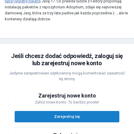
tabs=registry-tokens
Javą 17. Co prawda ludzie z Fedory proponują
instalację pakietów z repozytorium Adoptium, zdaje się najnowszej
darmowej Javy, która za trzy lata padnie jak każda poprzednia (-: , ale te
kontenery działają dobrze.
Jeśli chcesz dodać odpowiedź, zaloguj się
lub zarejestruj nowe konto
Jedynie zarejestrowani użytkownicy mogą komentować zawartość
tej strony.
Zarejestruj nowe konto
Załóż nowe konto. To bardzo proste!
Zarejestruj się