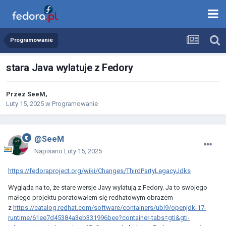
Programowanie
stara Java wylatuje z Fedory
Przez
SeeM
,
Luty 15, 2025
w
Programowanie
@SeeM
Napisano
Luty 15, 2025
https://fedoraproject.org/wiki/Changes/ThirdPartyLegacyJdks
Wygląda na to, że stare wersje Javy wylatują z Fedory. Ja to swojego
małego projektu poratowałem się redhatowym obrazem
z
https://catalog.redhat.com/software/containers/ubi9/openjdk-17-
runtime/61ee7d45384a3eb331996bee?container-tabs=gti&gti-