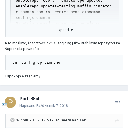
enablerepo=fedora --enablerepo=updates --
enablerepo=updates-testing muffin cinnamon 
cinnamon-control-center nemo cinnamon-
settings-daemon

Ostatnio sprawdzono ważność metadanych: 
0:12:26 temu w dniu nie, 7 paź 2018, 
Expand
19:15:44.

Rozwiązano zależności.

A to możliwe, że testowe aktualizacje są już w stabilnym repozytorium .
Nie ma nic do zrobienia.

Napisz dla pewności
Ukończono.
rpm -qa | grep cinnamon
i spokojnie zaśniemy.
Piotr88sl
Napisano
Październik 7, 2018
W dniu 7.10.2018 o 19:07,
SeeM
napisał: