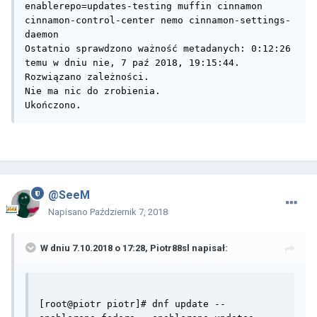
enablerepo=updates-testing muffin cinnamon 
cinnamon-control-center nemo cinnamon-settings-
daemon

Ostatnio sprawdzono ważność metadanych: 0:12:26 
temu w dniu nie, 7 paź 2018, 19:15:44.

Rozwiązano zależności.

Nie ma nic do zrobienia.

Ukończono.
@SeeM
Napisano
Październik 7, 2018
W dniu 7.10.2018 o 17:28,
Piotr88sl
napisał:
[root@piotr piotr]# dnf update --