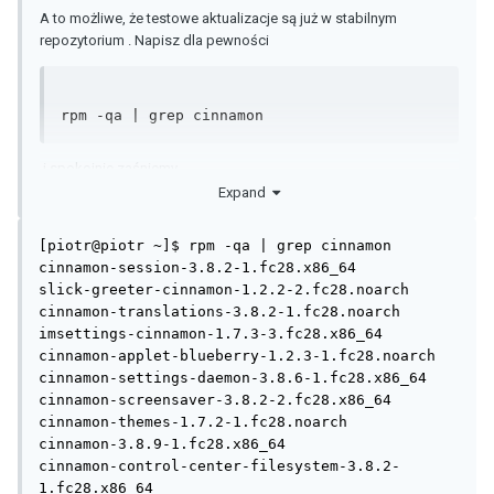
A to możliwe, że testowe aktualizacje są już w stabilnym
repozytorium . Napisz dla pewności
rpm -qa | grep cinnamon
i spokojnie zaśniemy.
Expand
[piotr@piotr ~]$ rpm -qa | grep cinnamon

cinnamon-session-3.8.2-1.fc28.x86_64

slick-greeter-cinnamon-1.2.2-2.fc28.noarch

cinnamon-translations-3.8.2-1.fc28.noarch

imsettings-cinnamon-1.7.3-3.fc28.x86_64

cinnamon-applet-blueberry-1.2.3-1.fc28.noarch

cinnamon-settings-daemon-3.8.6-1.fc28.x86_64

cinnamon-screensaver-3.8.2-2.fc28.x86_64

cinnamon-themes-1.7.2-1.fc28.noarch

cinnamon-3.8.9-1.fc28.x86_64

cinnamon-control-center-filesystem-3.8.2-
1.fc28.x86_64
