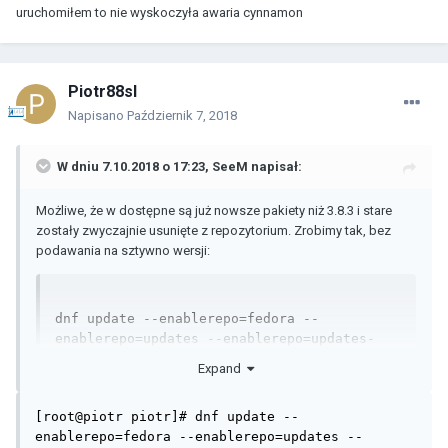
uruchomiłem to nie wyskoczyła awaria cynnamon
Piotr88sl
Napisano
Październik 7, 2018
W dniu 7.10.2018 o 17:23,
SeeM
napisał:
Możliwe, że w dostępne są już nowsze pakiety niż 3.8.3 i stare
zostały zwyczajnie usunięte z repozytorium. Zrobimy tak, bez
podawania na sztywno wersji:
dnf update --enablerepo=fedora --
enablerepo=updates --enablerepo=updates-
testing muffin cinnamon cinnamon-control-
Expand
center nemo cinnamon-settings-daemon
[root@piotr piotr]# dnf update --
Dzięki temu dostaniesz najnowsze wersje z updates-testing.
enablerepo=fedora --enablerepo=updates --