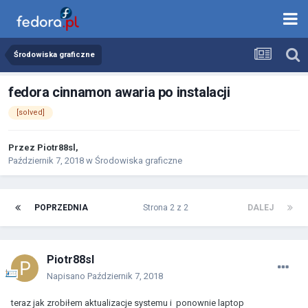
Środowiska graficzne
fedora cinnamon awaria po instalacji
[solved]
Przez
Piotr88sl
,
Październik 7, 2018
w
Środowiska graficzne
POPRZEDNIA
Strona 2 z 2
DALEJ
Piotr88sl
Napisano
Październik 7, 2018
teraz jak zrobiłem aktualizacje systemu i ponownie laptop