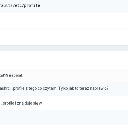
faults/etc/profile
tal15
napisał:
rc i .profile z tego co czytam. Tylko jak to teraz naprawić?
h_profile i znajduje się w