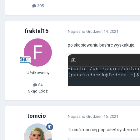
305
fraktal15
Napisano
Grudzień 14, 2021
po skopiowaniu bashrc wyskakuje:
Użytkownicy
84
Skąd:
Łódź
tomcio
Napisano
Grudzień 15, 2021
To coś mocniej popsułeś system niż 