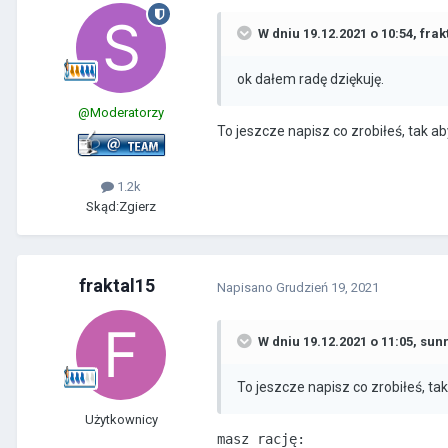
W dniu 19.12.2021 o 10:54,
frak
ok dałem radę dziękuję.
@Moderatorzy
To jeszcze napisz co zrobiłeś, tak a
1.2k
Skąd:
Zgierz
fraktal15
Napisano
Grudzień 19, 2021
W dniu 19.12.2021 o 11:05,
sunr
To jeszcze napisz co zrobiłeś, t
Użytkownicy
masz rację:
