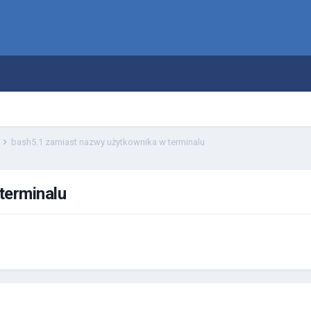
a
bash5.1 zamiast nazwy użytkownika w terminalu
terminalu