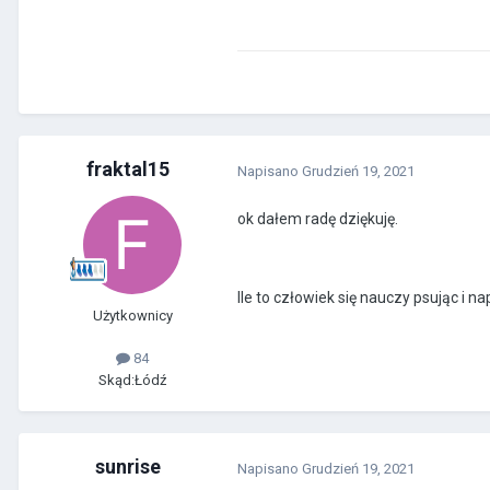
fraktal15
Napisano
Grudzień 19, 2021
ok dałem radę dziękuję.
Ile to człowiek się nauczy psując i 
Użytkownicy
84
Skąd:
Łódź
sunrise
Napisano
Grudzień 19, 2021