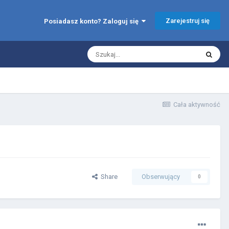
Zarejestruj się
Posiadasz konto? Zaloguj się
Cała aktywność
Share
Obserwujący
0