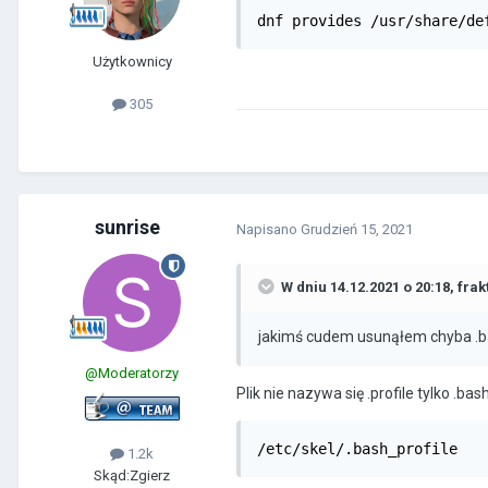
dnf provides /usr/share/de
Użytkownicy
305
sunrise
Napisano
Grudzień 15, 2021
W dniu 14.12.2021 o 20:18,
frak
jakimś cudem usunąłem chyba .bash
@Moderatorzy
Plik nie nazywa się .profile tylko .bas
/etc/skel/.bash_profile
1.2k
Skąd:
Zgierz