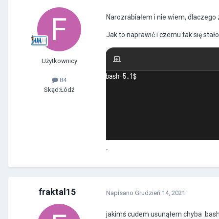
Narozrabiałem i nie wiem, dlaczego 
Jak to naprawić i czemu tak się stał
Użytkownicy
84
Skąd:
Łódź
`
fraktal15
Napisano
Grudzień 14, 2021
jakimś cudem usunąłem chyba .bashrc 