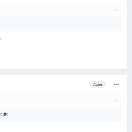
o.
Autor
mogło.