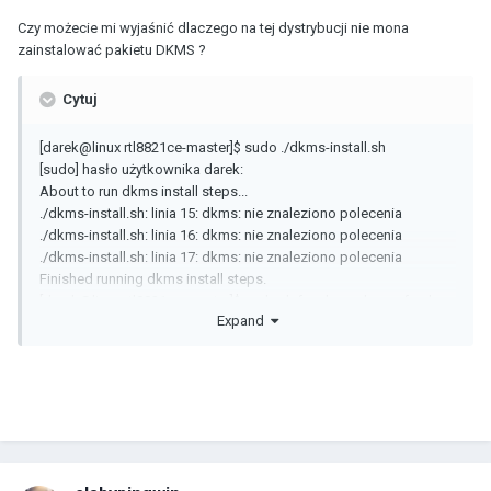
Czy możecie mi wyjaśnić dlaczego na tej dystrybucji nie mona
zainstalować pakietu DKMS ?
Cytuj
[darek@linux rtl8821ce-master]$ sudo ./dkms-install.sh
[sudo] hasło użytkownika darek:
About to run dkms install steps...
./dkms-install.sh: linia 15: dkms: nie znaleziono polecenia
./dkms-install.sh: linia 16: dkms: nie znaleziono polecenia
./dkms-install.sh: linia 17: dkms: nie znaleziono polecenia
Finished running dkms install steps.
[darek@linux rtl8821ce-master]$ sudo dnf makecache --refresh
Expand
EuroLinux BaseOS 13 kB/s | 3.8 kB 00:00
EuroLinux AppStream 26 kB/s | 4.2 kB 00:00
EuroLinux PowerTools 25 kB/s | 4.2 kB 00:00
Utworzono pamięć podręczną metadanych.
[darek@linux rtl8821ce-master]$ sudo dnf -y install dkms
Ostatnio sprawdzono ważność metadanych: 0:00:19 temu w dniu
pon, 26 wrz 2022, 20:53:42.
Brak wyników dla parametru: dkms