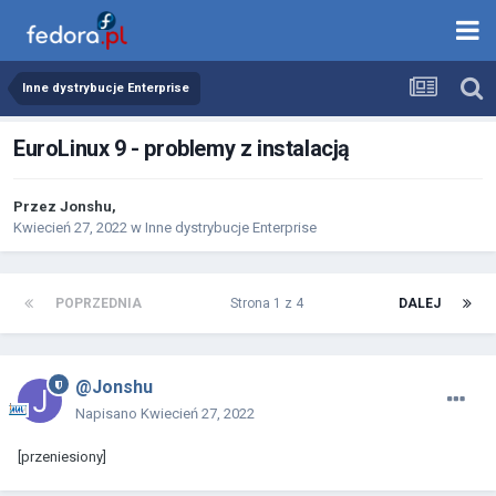
Inne dystrybucje Enterprise
EuroLinux 9 - problemy z instalacją
Przez
Jonshu
,
Kwiecień 27, 2022
w
Inne dystrybucje Enterprise
POPRZEDNIA
Strona 1 z 4
DALEJ
@Jonshu
Napisano
Kwiecień 27, 2022
[przeniesiony]