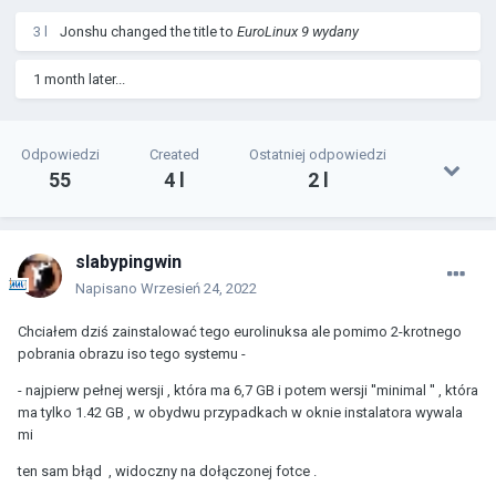
3 l
Jonshu
changed the title to
EuroLinux 9 wydany
1 month later...
Odpowiedzi
Created
Ostatniej odpowiedzi
55
4 l
2 l
slabypingwin
Napisano
Wrzesień 24, 2022
Chciałem dziś zainstalować tego eurolinuksa ale pomimo 2-krotnego
pobrania obrazu iso tego systemu -
- najpierw pełnej wersji , która ma 6,7 GB i potem wersji ''minimal '' , która
ma tylko 1.42 GB , w obydwu przypadkach w oknie instalatora wywala
mi
ten sam błąd , widoczny na dołączonej fotce .