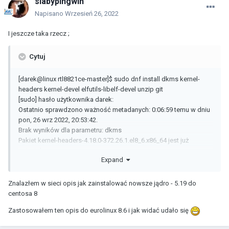
slabypingwin
Błąd: Brak wyników: dkms
[darek@linux rtl8821ce-master]$ sudo yum -y install dkms
Napisano
Wrzesień 26, 2022
Ostatnio sprawdzono ważność metadanych: 0:01:08 temu w dniu
I jeszcze taka rzecz ;
pon, 26 wrz 2022, 20:53:42.
Brak wyników dla parametru: dkms
Błąd: Brak wyników: dkms
Cytuj
[darek@linux rtl8821ce-master]$
[darek@linux rtl8821ce-master]$ sudo dnf install dkms kernel-
headers kernel-devel elfutils-libelf-devel unzip git
[sudo] hasło użytkownika darek:
Ostatnio sprawdzono ważność metadanych: 0:06:59 temu w dniu
pon, 26 wrz 2022, 20:53:42.
Brak wyników dla parametru: dkms
Pakiet kernel-headers-4.18.0-372.26.1.el8_6.x86_64 jest już
zainstalowany.
Expand
Pakiet kernel-devel-4.18.0-372.9.1.el8.x86_64 jest już
zainstalowany.
Pakiet kernel-devel-4.18.0-372.26.1.el8_6.x86_64 jest już
Znalazłem w sieci opis jak zainstalować nowsze jądro - 5.19 do
zainstalowany.
centosa 8
Pakiet elfutils-libelf-devel-0.186-1.el8.x86_64 jest już
Zastosowałem ten opis do eurolinux 8.6 i jak widać udało się
zainstalowany.
Pakiet unzip-6.0-46.el8.x86_64 jest już zainstalowany.