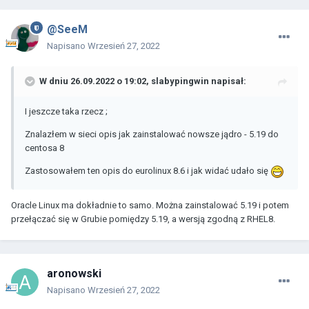
Pakiet git-2.31.1-2.el8.x86_64 jest już zainstalowany.
Błąd: Brak wyników: dkms
@SeeM
[darek@linux rtl8821ce-master]$
Napisano
Wrzesień 27, 2022
W dniu 26.09.2022 o 19:02,
slabypingwin
napisał:
I jeszcze taka rzecz ;
Znalazłem w sieci opis jak zainstalować nowsze jądro - 5.19 do
centosa 8
Zastosowałem ten opis do eurolinux 8.6 i jak widać udało się
Oracle Linux ma dokładnie to samo. Można zainstalować 5.19 i potem
przełączać się w Grubie pomiędzy 5.19, a wersją zgodną z RHEL8.
aronowski
Napisano
Wrzesień 27, 2022