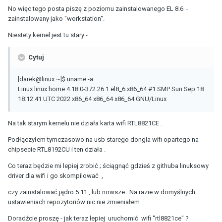
No więc tego posta piszę z poziomu zainstalowanego EL 8.6 -
zainstalowany jako ''workstation''.
Niestety kernel jest tu stary -
Cytuj
[darek@linux ~]$ uname -a
Linux linux.home 4.18.0-372.26.1.el8_6.x86_64 #1 SMP Sun Sep 18
18:12:41 UTC 2022 x86_64 x86_64 x86_64 GNU/Linux
Na tak starym kernelu nie działa karta wifi RTL8821CE .
Podłączyłem tymczasowo na usb starego dongla wifi opartego na
chipsecie RTL8192CU i ten działa .
Co teraz będzie mi lepiej zrobić ; ściągnąć gdzieś z githuba linuksowy
driver dla wifi i go skompilować ,
czy zainstalować jądro 5.11 , lub nowsze . Na razie w domyślnych
ustawieniach repozytoriów nic nie zmieniałem .
Doradźcie proszę - jak teraz lepiej uruchomić wifi ''rtl8821ce'' ?