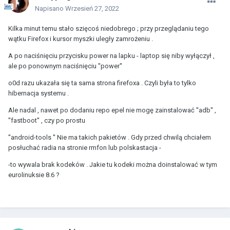
Napisano
Wrzesień 27, 2022
Kilka minut temu stało szięcoś niedobrego ; przy przeglądaniu tego
wątku Firefox i kursor myszki uległy zamrożeniu .
A po naciśnięciu przycisku power na lapku - laptop się niby wyłączył ,
ale po ponownym naciśnięciu ''power''
o0d razu ukazała się ta sama strona firefoxa . Czyli była to tylko
hibernacja systemu .
Ale nadal , nawet po dodaniu repo epel nie mogę zainstalować ''adb'' ,
''fastboot'' , czy po prostu
''android-tools '' Nie ma takich pakietów . Gdy przed chwilą chciałem
posłuchać radia na stronie rmfon lub polskastacja -
-to wywala brak kodeków . Jakie tu kodeki można doinstalować w tym
eurolinuksie 8.6 ?