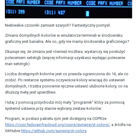
Niebieskie czcionki zamiast szarych? Fantastyczny pomysł.
Zmiana domyślnych kolorów w emulatorze terminali w środowisku
graficzny jest banalna. Ale co, gdy nie mamy środowiska graficznego?
Okazuje się, że zmiana jest również możliwa, wystarczy się posłużyć
poleceniem setvtrgb (więcej informacji uzyskasz wydając polecenie
man setvtrgb)
Liczba dostępnych kolorów jest co prawda ograniczona do 16, ale co
zrobić. Po restarcie systemu oczywiście kolory wracają do ustawień
domyślnych, i trzeba ponownie ręcznie ustawić ulubione kolory, co na
dłuższą metę jest upierdliwe.
I tutaj z pomocą przychodzi mój mały "programik" który za pomocą
systemd ustawia przy starcie wybrany zestaw kolorów.
Program, w postaci pakietu rpm jest dostępny na COPRze
https://copr.fedorainfracloud.org/coprs/sunwire/vt-colors/
, a źródła na
GitHubie
https://github.com/sunwire/vt-colors