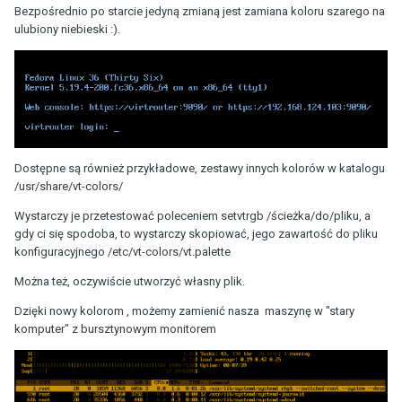
Bezpośrednio po starcie jedyną zmianą jest zamiana koloru szarego na
ulubiony niebieski :).
Dostępne są również przykładowe, zestawy innych kolorów w katalogu
/usr/share/vt-colors/
Wystarczy je przetestować poleceniem setvtrgb /ścieżka/do/pliku, a
gdy ci się spodoba, to wystarczy skopiować, jego zawartość do pliku
konfiguracyjnego /etc/vt-colors/vt.palette
Można też, oczywiście utworzyć własny plik.
Dzięki nowy kolorom , możemy zamienić nasza maszynę w "stary
komputer" z bursztynowym monitorem