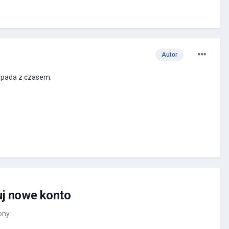
Autor
, spada z czasem.
uj nowe konto
ony.