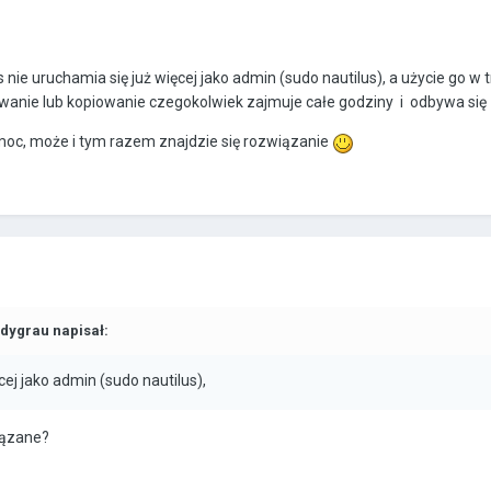
s nie uruchamia się już więcej jako admin (sudo nautilus), a użycie go w 
wanie lub kopiowanie czegokolwiek zajmuje całe godziny i odbywa się
moc, może i tym razem znajdzie się rozwiązanie
dygrau
napisał:
cej jako admin (sudo nautilus),
iązane?