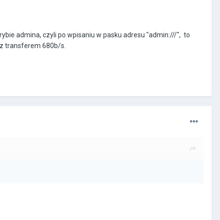
trybie admina, czyli po wpisaniu w pasku adresu "admin:///", to
 z transferem 680b/s.