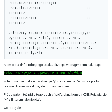
Podsumowanie transakcji:

 Aktualizowanie:                       33 
pakietów

 Zastępowanie:                         33 
pakietów

Całkowity rozmiar pakietów przychodzących 
wynosi 97 MiB. Należy pobrać 97 MiB.

Po tej operacji zostanie użyte dodatkowo 396 
KiB (zainstaluje 353 MiB, usunie 353 MiB).

Is this ok [y/N]:
Mam pid'a dnf'a robiącego tę aktualizację. w drugim terminalu daję:
echo -en "y\n" > /proc/[PID DNF'a]/fd/0
w terminalu aktualizacji wskakuje "y" i przełamuje Return tak jak by
potwierdzenie wskakuje, ale proces nie idzie.
Próbowałem też pid'a tego bash'a i pid'a okna konsoli KDE. Pojawia się
"y" z Enterem, ale nie idzie.
Co robię źle?