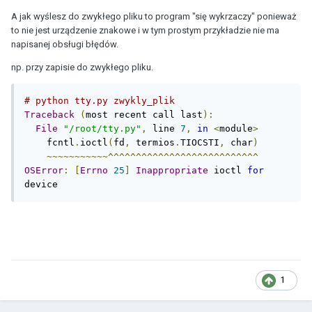
A jak wyślesz do zwykłego pliku to program "się wykrzaczy" ponieważ
to nie jest urządzenie znakowe i w tym prostym przykładzie nie ma
napisanej obsługi błędów.
np. przy zapisie do zwykłego pliku.
# python tty.py zwykly_plik 
Traceback
(
most recent call last
):
File
"/root/tty.py"
,
 line 
7
,
in
<
module
>
    fcntl
.
ioctl
(
fd
,
 termios
.
TIOCSTI
,
 char
)
~~~~~~~~~~~^^^^^^^^^^^^^^^^^^^^^^^^^^^
OSError
:
[
Errno
25
]
Inappropriate
 ioctl 
for
device
1