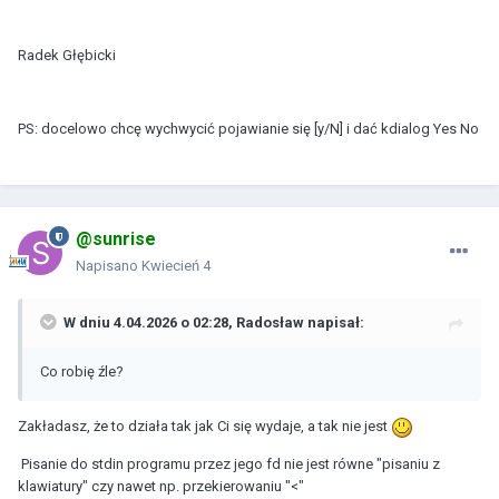
Radek Głębicki
PS: docelowo chcę wychwycić pojawianie się [y/N] i dać kdialog Yes No
@sunrise
Napisano
Kwiecień 4
W dniu 4.04.2026 o 02:28,
Radosław
napisał:
Co robię źle?
Zakładasz, że to działa tak jak Ci się wydaje, a tak nie jest
Pisanie do stdin programu przez jego fd nie jest równe "pisaniu z
klawiatury" czy nawet np. przekierowaniu "<"