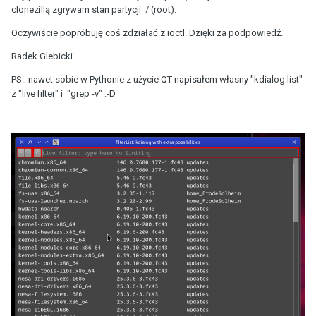
clonezillą zgrywam stan partycji / (root).
Oczywiście popróbuję coś zdziałać z ioctl. Dzięki za podpowiedź.
Radek Glebicki
PS.: nawet sobie w Pythonie z użycie QT napisałem własny "kdialog list"
z "live filter" i "grep -v"
:-D