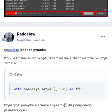
Radosław
Napisano
Kwiecień 5
@
sunrise
jeszcze pytanko.
Próbuję zrozumieć ten skrypt. Czytam manuale. Niepokoi mnie "w" czyli
"write: w:
Cytuj
with
 open
(
sys
.
argv
[
1
],
'w'
)
as
 fd
:
Czym grozi pomyłka w ścieżce z sys.argv[1] dla pomylonego
pliku/katalogu ?