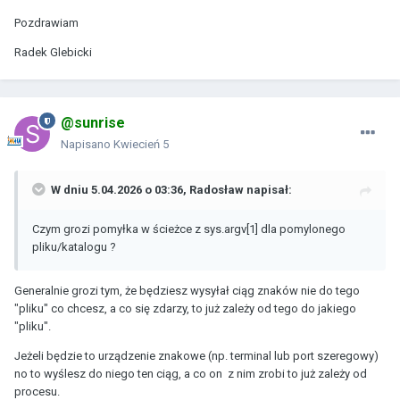
Pozdrawiam
Radek Glebicki
@sunrise
Napisano
Kwiecień 5
W dniu 5.04.2026 o 03:36,
Radosław
napisał:
Czym grozi pomyłka w ścieżce z sys.argv[1] dla pomylonego
pliku/katalogu ?
Generalnie grozi tym, że będziesz wysyłał ciąg znaków nie do tego
"pliku" co chcesz, a co się zdarzy, to już zależy od tego do jakiego
"pliku".
Jeżeli będzie to urządzenie znakowe (np. terminal lub port szeregowy)
no to wyślesz do niego ten ciąg, a co on z nim zrobi to już zależy od
procesu.