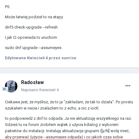
PS.
Może łatwiej podziel to na etapy
dnf5 check-upgrade --refresh
I jak Ci opowiada to uruchom
sudo dnf upgrade --assumeyes
Edytowane
Kwiecień 4
przez sunrise
Radosław
Napisano
Kwiecień 4
Ciekawe jest, że myślisz, że to ja "zakładam, że tak to działa". Po prostu
szukałem w necie i znalazłem to z echo, a nic z ioctl.
to podpowiedź z dnf to odpada. Ja nie aktualizuję wszystkiego na raz.
Gdzieś tu na forum zrobiłem wątek z użycia kdialog z wyborem
pakietów do instalacji. Instaluję aktualizacje grupami ([y/N] wolę mieć,
aby przerwać (użycie --assumeyes odpada) i co jakich czas sobie