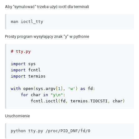
Aby "symulować" trzeba użyć ioctl dla terminali
man ioctl_tty
Prosty program wysyłający znak "y" w pythonie
# tty.py
import
import
import
 termios

with
 open
(
sys
.
argv
[
1
],
'w'
)
as
 fd
:
for
 char 
in
"y\n"
:
        fcntl
.
ioctl
(
fd
,
 termios
.
TIOCSTI
,
 char
)
Uruchomienie
python tty.py /proc/PID_DNF/fd/0