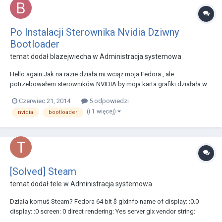
Po Instalacji Sterownika Nvidia Dziwny
Bootloader
temat dodał
blazejwiecha
w
Administracja systemowa
Hello again Jak na razie działa mi wciąż moja Fedora , ale
potrzebowałem sterowników NVIDIA by moja karta grafiki działała w
100% więc zainstalowałem driver , po restarcie zauważyłem że nie ma
Czerwiec 21, 2014
5 odpowiedzi
już tego okrągłego logo po środku okna podczas ładowania tylko
(i 1 więcej)
nvidia
bootloader
taki stary pasek na dole ekranu leci. Jak p...
[Solved] Steam
temat dodał
tele
w
Administracja systemowa
Działa komuś Steam? Fedora 64 bit $ glxinfo name of display: :0.0
display: :0 screen: 0 direct rendering: Yes server glx vendor string:
NVIDIA Corporation server glx version string: 1.4 server glx extensions: