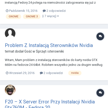
instancją Fedory 24 polega na niemożności zalogowania się już z
poziomu GNOME'a. Podejrzewam, że przyczyną tej usterki jest
Październik 15, 2016
2 odpowiedzi
aktualizacji wykonanej wczoraj, która obejmowała 23 biblioteki z grup:
(i 7 więcej)
GNOME
GNOME 3
mesa-*, xen-* oraz dbus-*. Nieste...
Problem Z Instalacją Sterowników Nvidia
temat dodał Gość w
Sprzęt i sterowniki
Witam, Mam problem z instalacją sterowników do karty nvidia GTX
660m na fedorze 24 64bit. Robiłem wszystko jedno za drugim według
dostępnych poradników. Niestety po wpisaniu w terminalu: sudo dnf
Wrzesień 29, 2016
2 odpowiedzi
nvidia
install akmod-nvidia "kernel-devel-uname-r == $(uname -r)" Paczki co
prawda się pobierają, j...
F20 – X Server Error Przy Instalacji Nvidia
Gtx760M - Fedora 20