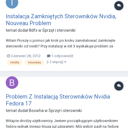
Instalacja Zamkniętych Sterowników Nvidia,
Nouveau Problem
temat dodał
IIIdfx
w
Sprzęt i sterowniki
Witam Proszę o pomoc jak krok po kroku zainstalować zamknięte
sterowniki od nvidii? Przy instalacji w init 3 wyskakuje problem ze
steroenikiem nouveau - jak ustrojstwo odinstalować? Sprzęt to laptop
Czerwiec 28, 2012
1 odpowiedź
lenovo Y550 z GeForce M240 1024MB. Sterowniki te są mi potrzebne
(i 2 więcej)
nvidia
nouveau
aby zainstalować CUDA od nvidii.
Problem Z Instalacją Sterowników Nvidia
Fedora 17
temat dodał
Boowha
w
Sprzęt i sterowniki
Witajcie drodzy użytkownicy. Jestem początkującym użytkownikiem
fedory jednak innego linuxa już używałem. Mój wybór padł na fedorę