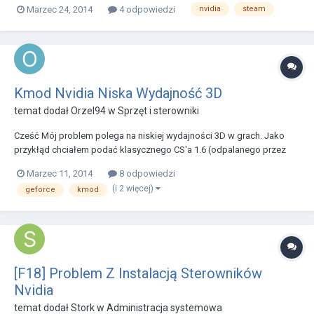
Marzec 24, 2014
4 odpowiedzi
nvidia
steam
GLX_ARB_create_context, GLX_ARB_create_context_profile,
GLX_ARB...
Kmod Nvidia Niska Wydajność 3D
temat dodał
Orzel94
w
Sprzęt i sterowniki
Cześć Mój problem polega na niskiej wydajności 3D w grach. Jako
przykłąd chciałem podać klasycznego CS'a 1.6 (odpalanego przez
steam'a oczywiście) gdzie przy sterownikach otwartych (domyślnych
Marzec 11, 2014
8 odpowiedzi
fedory) było ok 19fps. Po zainstalowaniu Kmoda nvidii fps'y wzrosły
(i 2 więcej)
geforce
kmod
do 30-40. Natomiast na viście ( ) n...
[F18] Problem Z Instalacją Sterowników
Nvidia
temat dodał
Stork
w
Administracja systemowa