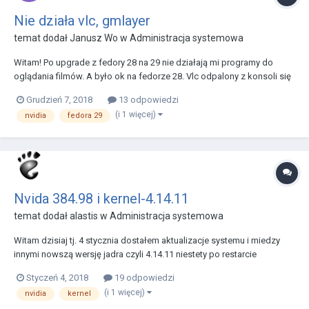
Nie działa vlc, gmlayer
temat dodał
Janusz Wo
w
Administracja systemowa
Witam! Po upgrade z fedory 28 na 29 nie działają mi programy do
oglądania filmów. A było ok na fedorze 28. Vlc odpalony z konsoli się
wywala i w konsoli czytam: libEGL warning: DRI2: failed to authenticate
Grudzień 7, 2018
13 odpowiedzi
Failed to open VDPAU backend libvdpau_nvidia.so: cannot open
(i 1 więcej)
nvidia
fedora 29
shared object file: N...
Nvida 384.98 i kernel-4.14.11
temat dodał
alastis
w
Administracja systemowa
Witam dzisiaj tj. 4 stycznia dostałem aktualizacje systemu i miedzy
innymi nowszą wersję jadra czyli 4.14.11 niestety po restarcie
komputera moje Xy się już nie uruchomiły a wydając polecenie startx
Styczeń 4, 2018
19 odpowiedzi
wypluło błąd: [ 201.335] (--) Log file renamed from "/var/log/Xorg.pid-
(i 1 więcej)
nvidia
kernel
16564.log" to "/var/log/...