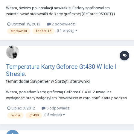
Witam, świeżo po instalacji nowiutkiej Fedory spróbowałem
zainstalować sterowniki do karty graficznej (GeForce 9500GT) i
terminal pokazał taki błąd: Czytałem że podobne problemy stwarzały
Styczeń 19, 2013
2 odpowiedzi
wersje beta Fedory, ale przecież 18 jest już wersją stabilną więc
(i 1 więcej)
sterowniki
fedora 18
teoretycznie nie powinno być takich proble...
Temperatura Karty Geforce Gt430 W Idle I
Stresie.
temat dodał
Savpether
w
Sprzęt i sterowniki
Witam, posiadam kartę graficzną Geforce GT 430. Z uwagi na
wydajność pracy wyłączyłem PowerMizer w xorg.conf. Karta podczas
pracy na komputerze(Przeglądarka WWW, Rhythmbox, nautilus,
Lipiec 3, 2012
5 odpowiedzi
ewentualnie libre office, transmission) dochodzi do temperatury 40-44
(i 8 więcej)
nvidia
gt 430
stopni. W spoczynku 38-40 stopni. Podczas grani...