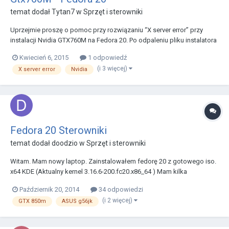
temat dodał
Tytan7
w
Sprzęt i sterowniki
Uprzejmie proszę o pomoc przy rozwiązaniu “X server error” przy
instalacji Nvidia GTX760M na Fedora 20. Po odpaleniu pliku instalatora
Nvidia w terminalu wyskakuje komunikat : “You appear to be running
Kwiecień 6, 2015
1 odpowiedź
an X server; please exit X before installing.” Proszę o pomoc w
(i 3 więcej)
X server error
Nvidia
rozwiązaniu powyższego problemu.
Fedora 20 Sterowniki
temat dodał
doodzio
w
Sprzęt i sterowniki
Witam. Mam nowy laptop. Zainstalowałem fedorę 20 z gotowego iso.
x64 KDE (Aktualny kernel 3.16.6-200.fc20.x86_64 ) Mam kilka
problemów. Domyslnie wyciszony dzwiek -> trzeba wlanzac za
Październik 20, 2014
34 odpowiedzi
kazdym razem speaker/master w alsamixer z poziomu konsoli Krutki
(i 2 więcej)
GTX 850m
ASUS g56jk
czas pracy na bateri (brak oszczedzania energi) -...