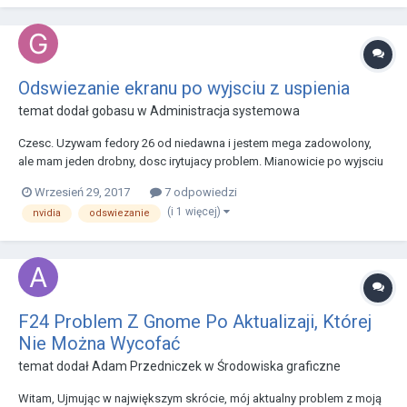
Odswiezanie ekranu po wyjsciu z uspienia
temat dodał
gobasu
w
Administracja systemowa
Czesc. Uzywam fedory 26 od niedawna i jestem mega zadowolony,
ale mam jeden drobny, dosc irytujacy problem. Mianowicie po wyjsciu
z uspienia (w dodatku nie zawsze) odswiezanie ekranu potrafi sie
Wrzesień 29, 2017
7 odpowiedzi
skaszanic - musze zrestartowac komputer i wszystko wraca na swoje
(i 1 więcej)
nvidia
odswiezanie
miejsce. Mam karte NVIDIA GeForce...
F24 Problem Z Gnome Po Aktualizaji, Której
Nie Można Wycofać
temat dodał
Adam Przedniczek
w
Środowiska graficzne
Witam, Ujmując w największym skrócie, mój aktualny problem z moją