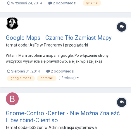
Wrzesień 24, 2014
2 odpowiedzi
gnome
skonfigurowac jakbym chcial. - Brakuje w instalatorze pakietow
zaawansowanych mozliwosci z instalator...
Google Maps - Czarne Tło Zamiast Mapy
temat dodał
AsFe
w
Programy i przeglądarki
Witam, Mam problem z mapami google. Po włączeniu strony
wszystko wyświetla się prawidłowo, ale jak wpiszę jakąś
miejscowość do wyszukiwania, albo zrobię zooma, to cała mapa
Sierpień 31, 2014
2 odpowiedzi
zamienia się w czarne tło. Problem pojawia się i na Mozilli i na Chrome.
(i 2 więcej)
google maps
chrome
Macie pomysł jak to naprawić?
Gnome-Control-Center - Nie Można Znaleźć
Libwinbind-Client.so
temat dodał
b33zon
w
Administracja systemowa