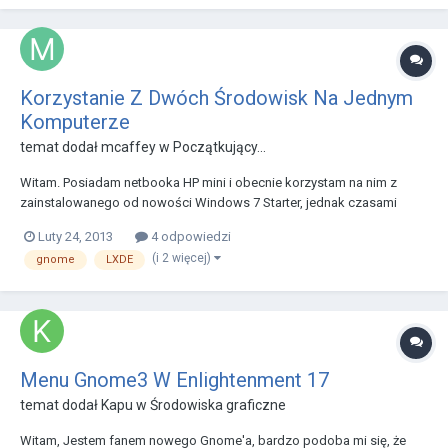
Korzystanie Z Dwóch Środowisk Na Jednym
Komputerze
temat dodał
mcaffey
w
Początkujący...
Witam. Posiadam netbooka HP mini i obecnie korzystam na nim z
zainstalowanego od nowości Windows 7 Starter, jednak czasami
trochę się muli i doszedłem do wniosku, że może Linuks będzie lepiej
Luty 24, 2013
4 odpowiedzi
chodził. Kiedyś korzystałem na komputerze stacjonarnym z Fedory i w
(i 2 więcej)
gnome
LXDE
najbliższym czasie zamierzam do tego...
Menu Gnome3 W Enlightenment 17
temat dodał
Kapu
w
Środowiska graficzne
Witam, Jestem fanem nowego Gnome'a, bardzo podoba mi się, że