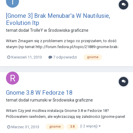
[Gnome 3] Brak Menubar'a W Nautilusie,
Evolution Itp
temat dodał
TrolleY
w
Środowiska graficzne
Witam Zmagam się z problemem z tego co przejrzałem, to dość
starym (np temat http://forum.fedora.pl/topic/21889-gnome-brak-
paska-menu-w-aplikacjach/?hl=menubar), ale podawane rozwiązania
Kwiecień 11, 2013
7 odpowiedzi
gnome
nie działały u mnie z różnych powodów (np nie miałem w dconf-
editorze odpowiednich kluczy, albo w ogóle nie miałe...
Gnome 3.8 W Fedorze 18
temat dodał
rumunski
w
Środowiska graficzne
Witam Czy jest możliwa instalacja Gnome 3.8 w Fedorze 18?
Próbowałem rawhidem, ale wykrzaczają się zależności (gnome-panel
krzyczy o libgnome-desktop-3.so.5). Pozdrawiam i z góry dziękuję.
(i 2 więcej)
Marzec 31, 2013
gnome
3.8
EDIT: Do usunięcia Po aktualizacji wszystko działa jak należy.