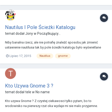
Nautilus I Pole Ścieżki Katalogu
temat dodał
Jony
w
Początkujący...
Niby banalna rzecz, ale nie potrafię znaleźć sposobu jak zmienić
ustawienie nautilusa tak by pole ścieżki katalogu było wyświetlane
jako przyciski, jak na załączonym obrazku Obecnie w tym miejscu
Lipiec 17, 2015
Nautilus
gnome
wyświetla mi się pole do edycji. [Edit] Znalazłem rozwiązanie
http://www.ubuntu-pomoc.org/nau...
Kto Uzywa Gnome 3 ?
temat dodał
tele
w
No name
Kto uzywa Gnome ? Z czystej ciekawosci tylko pytam, bo to
srodowisko na pierwszy rzut oka wydaje mi sie malo przyjemne.
Minusy: - Przede wszystko nie moge znalesc wszystkiego w menu ani