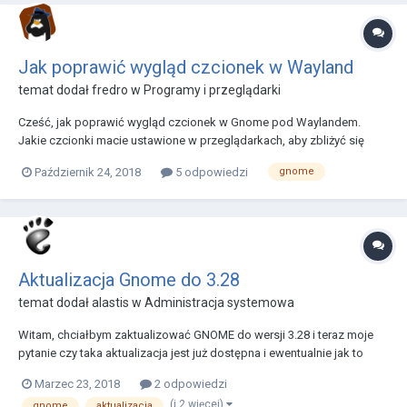
Jak poprawić wygląd czcionek w Wayland
temat dodał
fredro
w
Programy i przeglądarki
Cześć, jak poprawić wygląd czcionek w Gnome pod Waylandem.
Jakie czcionki macie ustawione w przeglądarkach, aby zbliżyć się
jakościowo choć trochę do Windowsa?
Październik 24, 2018
5 odpowiedzi
gnome
Aktualizacja Gnome do 3.28
temat dodał
alastis
w
Administracja systemowa
Witam, chciałbym zaktualizować GNOME do wersji 3.28 i teraz moje
pytanie czy taka aktualizacja jest już dostępna i ewentualnie jak to
zrobić?
Marzec 23, 2018
2 odpowiedzi
(i 2 więcej)
gnome
aktualizacja