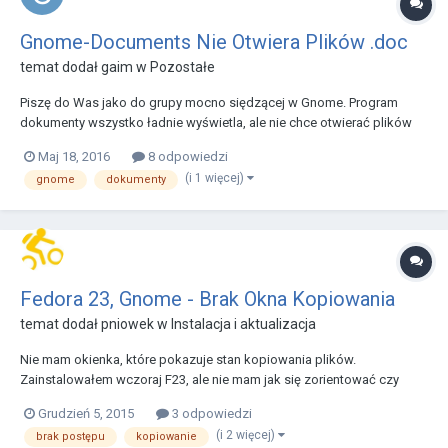
Gnome-Documents Nie Otwiera Plików .doc
temat dodał
gaim
w
Pozostałe
Piszę do Was jako do grupy mocno siędzącej w Gnome. Program
dokumenty wszystko ładnie wyświetla, ale nie chce otwierać plików
.doc .docx mimo iż libreoffice jest zainstalowany Używam Gnome
Maj 18, 2016
8 odpowiedzi
3.20.2 na Archu, cała grupa Gnome zainstalowana.
(i 1 więcej)
gnome
dokumenty
Fedora 23, Gnome - Brak Okna Kopiowania
temat dodał
pniowek
w
Instalacja i aktualizacja
Nie mam okienka, które pokazuje stan kopiowania plików.
Zainstalowałem wczoraj F23, ale nie mam jak się zorientować czy
kopiowanie zakończyło się czy nie.. brak widocznego jakiegokolwiek
Grudzień 5, 2015
3 odpowiedzi
postępu podjętej akcji i trwającego zadania. Ktoś spotkał się z taką
(i 2 więcej)
brak postępu
kopiowanie
sytuacją.. może wie jak ją rozwiązać?