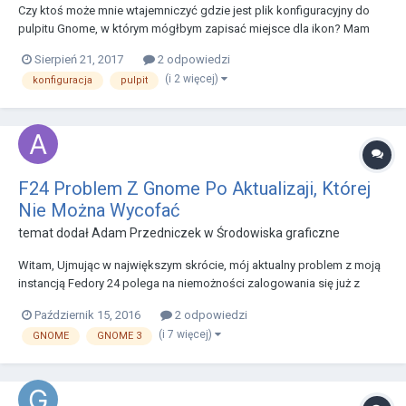
Czy ktoś może mnie wtajemniczyć gdzie jest plik konfiguracyjny do
pulpitu Gnome, w którym mógłbym zapisać miejsce dla ikon? Mam
problem, bo przy starcie systemu uciekają mi w pobliże lewego
Sierpień 21, 2017
2 odpowiedzi
górnego rogu ekranu , a ja bym chciał je widzieć troszkę bliżej środka.
(i 2 więcej)
konfiguracja
pulpit
F24 Problem Z Gnome Po Aktualizaji, Której
Nie Można Wycofać
temat dodał
Adam Przedniczek
w
Środowiska graficzne
Witam, Ujmując w największym skrócie, mój aktualny problem z moją
instancją Fedory 24 polega na niemożności zalogowania się już z
poziomu GNOME'a. Podejrzewam, że przyczyną tej usterki jest
Październik 15, 2016
2 odpowiedzi
aktualizacji wykonanej wczoraj, która obejmowała 23 biblioteki z grup:
(i 7 więcej)
GNOME
GNOME 3
mesa-*, xen-* oraz dbus-*. Nieste...