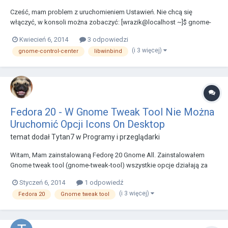
Cześć, mam problem z uruchomieniem Ustawień. Nie chcą się
włączyć, w konsoli można zobaczyć: [wrazik@localhost ~]$ gnome-
control-center gnome-control-center: error while loading shared
Kwiecień 6, 2014
3 odpowiedzi
libraries: libwinbind-client.so: cannot open shared object file: No such
(i 3 więcej)
gnome-control-center
libwinbind
file or directory Próba reinstallacji...
Fedora 20 - W Gnome Tweak Tool Nie Można
Uruchomić Opcji Icons On Desktop
temat dodał
Tytan7
w
Programy i przeglądarki
Witam, Mam zainstalowaną Fedorę 20 Gnome All. Zainstalowałem
Gnome tweak tool (gnome-tweak-tool) wszystkie opcje działają za
wyjątkiem opcji Icons on Desktop w zakładce Desktop. Kiedy prubuję
Styczeń 6, 2014
1 odpowiedź
przesunąć z OFF na ON wskaźnik (_odrazu_ → od razu) ORT wraca na
(i 3 więcej)
Fedora 20
Gnome tweak tool
OFF a w terminalu pojawia się info.: (gno...