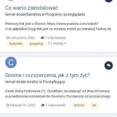
Co warto zainstalować
temat dodał
Banditos
w
Programy i przeglądarki
Pierwszy link jest o Gnome. https://www.youtube.com/watch?
v=dLsj8plxBn0 Drugi link jest co możesz zrobić po instalacji Fedory 36
https://www.youtube.com/watch?v=a3ePEjpg3lU
Listopad 6, 2022
7 odpowiedzi
(i 1 więcej)
fedora36
programy
Gnome i rozszerzenia, jak z tym żyć?
temat dodał
creator
w
Początkujący...
Dzień dobry Fedorianie (?). Chciałbym zaczerpnąć od Was informacji
w przedmiocie rozszerzeń do Gnome'a. Począwszy od prozaicznego
ale i ważnego zagadnienia czy warto w ogóle, zestawiając to ze
Sierpień 31, 2022
1 odpowiedź
gnome
de
stabilnością? Jaka jest reguła przy upgrade systemu, czy lubi się
gnome wysypać? Czy są jakieś bezpiec...