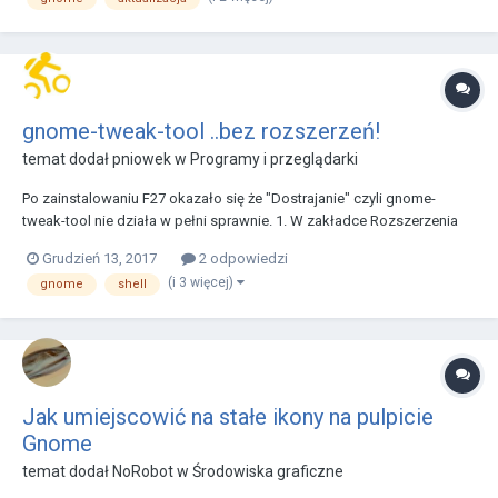
gnome-tweak-tool ..bez rozszerzeń!
temat dodał
pniowek
w
Programy i przeglądarki
Po zainstalowaniu F27 okazało się że "Dostrajanie" czyli gnome-
tweak-tool nie działa w pełni sprawnie. 1. W zakładce Rozszerzenia
nie ma możliwości ich dodawania. 2. Na stronie
Grudzień 13, 2017
2 odpowiedzi
http://extensions.gnome.org też nie ma możliwości doinstalowania
(i 3 więcej)
gnome
shell
czegokolwiek. Wyświetla się komunikat: Chociaż...
Jak umiejscowić na stałe ikony na pulpicie
Gnome
temat dodał
NoRobot
w
Środowiska graficzne