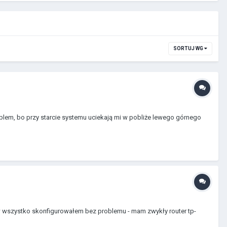
SORTUJ WG
blem, bo przy starcie systemu uciekają mi w pobliże lewego górnego
tów wszystko skonfigurowałem bez problemu - mam zwykły router tp-