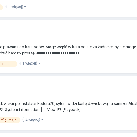
(i 1 więcej)
e prawami do katalogów. Mogę wejść w katalog ale za żadne chiny nie mogę 
radzić bardzo proszę: #===================...
(i 1 więcej)
iguracja
 dźwięku po instalacji Fedora20, sytem widzi kartę dźwiekową : alsami
: System information │ │ View: F3:[Playback]...
(i 2 więcej)
nfiguracja