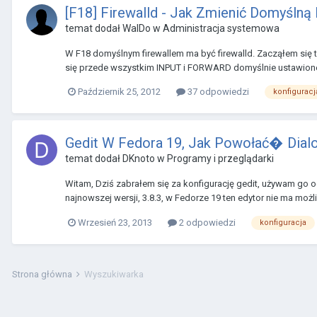
[F18] Firewalld - Jak Zmienić Domyślną
temat dodał
WalDo
w
Administracja systemowa
W F18 domyślnym firewallem ma być firewalld. Zacząłem się t
się przede wszystkim INPUT i FORWARD domyślnie ustawione 
Październik 25, 2012
37 odpowiedzi
konfiguracj
Gedit W Fedora 19, Jak Powołać� Dialo
temat dodał
DKnoto
w
Programy i przeglądarki
Witam, Dziś zabrałem się za konfigurację gedit, używam go od
najnowszej wersji, 3.8.3, w Fedorze 19 ten edytor nie ma możl
Wrzesień 23, 2013
2 odpowiedzi
konfiguracja
Strona główna
Wyszukiwarka