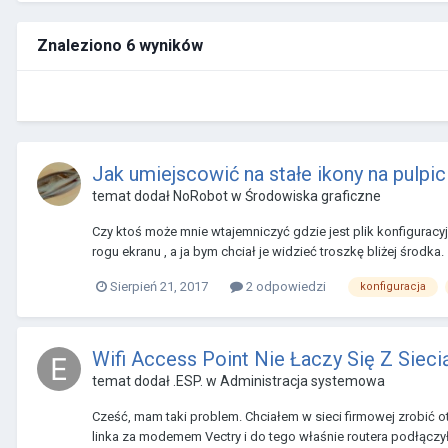
Znaleziono 6 wyników
Jak umiejscowić na stałe ikony na pulpi
temat dodał
NoRobot
w
Środowiska graficzne
Czy ktoś może mnie wtajemniczyć gdzie jest plik konfigurac
rogu ekranu , a ja bym chciał je widzieć troszkę bliżej środka.
Sierpień 21, 2017
2 odpowiedzi
konfiguracja
Wifi Access Point Nie Łaczy Się Z Siec
temat dodał
.ESP.
w
Administracja systemowa
Cześć, mam taki problem. Chciałem w sieci firmowej zrobić o
linka za modemem Vectry i do tego właśnie routera podłączyłe