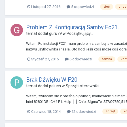
Listopad 27, 2016
5 odpowiedzi
sieć
dhcp
Problem Z Konfiguracją Samby Fc21.
temat dodał
guru79
w
Początkujący...
Witam. Po instalacji FC21 mam problem z sambą, a w zasadzi
nazwu użytkownika i hasła. Oto kod, jeśli ktoś może coś do
Styczeń 27, 2015
6 odpowiedzi
samba
konf
Brak Dźwięku W F20
temat dodał
paluch
w
Sprzęt i sterowniki
Witam, zwracam sie z prosbą o pomoc, mianowicie nie mam
Intel 82801DB-ICH4 F1: Help │ │ Chip: SigmaTel STAC9750,51 F2
Czerwiec 18, 2014
12 odpowiedzi
sprzęt
ko