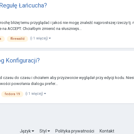
 Regułę Łańcucha?
rochę bliżej temu przyglądać i jakoś nie mogę znaleźć najprostszej rzeczy 
na ACCEPT. Chciałbym zmienić na słuszniejs...
(i 1 więcej)
a
ffirewalld
g Konfiguracji?
 czasu do czasu i chciałem aby przyzwoicie wyglądał przy edycji kodu. Niest
iwości powołania dialogu prefer...
(i 1 więcej)
fedora 19
Język
Styl
Polityka prywatności
Kontakt