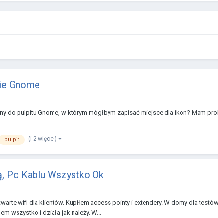
cie Gnome
yjny do pulpitu Gnome, w którym mógłbym zapisać miejsce dla ikon? Mam pro
(i 2 więcej)
pulpit
ią, Po Kablu Wszystko Ok
twarte wifi dla klientów. Kupiłem access pointy i extendery. W domy dla tes
m wszystko i działa jak należy. W...