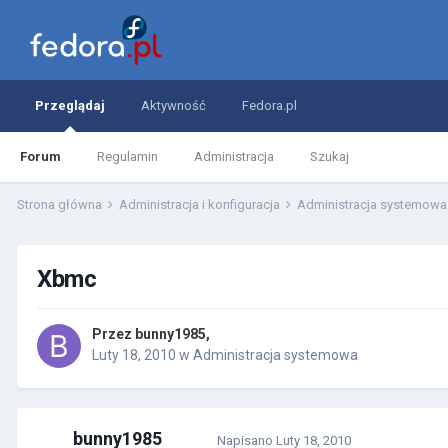
Przeglądaj
Aktywność
Fedora.pl
Forum
Regulamin
Administracja
Szukaj
Strona główna
Administracja i konfiguracja
Administracja systemow
Xbmc
Przez
bunny1985
,
Luty 18, 2010
w
Administracja systemowa
bunny1985
Napisano
Luty 18, 2010