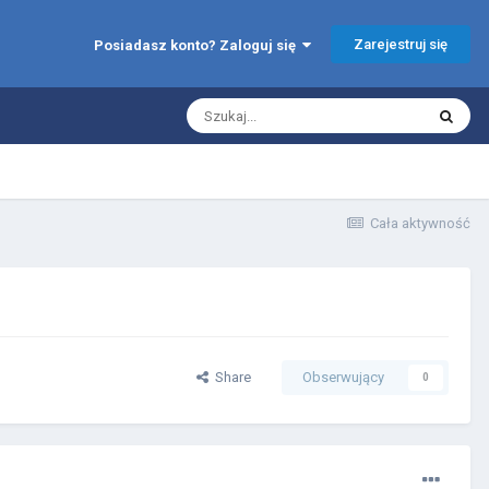
Zarejestruj się
Posiadasz konto? Zaloguj się
Cała aktywność
Share
Obserwujący
0