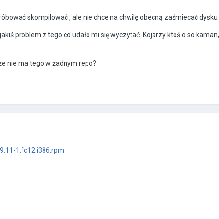
óbować skompilować , ale nie chce na chwilę obecną zaśmiecać dysku p
 jakiś problem z tego co udało mi się wyczytać. Kojarzy ktoś o so kaman
,że nie ma tego w żadnym repo?
9.11-1.fc12.i386.rpm