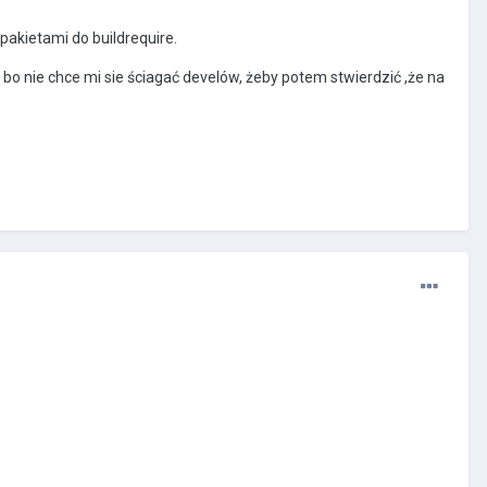
akietami do buildrequire.
, bo nie chce mi sie ściagać develów, żeby potem stwierdzić ,że na