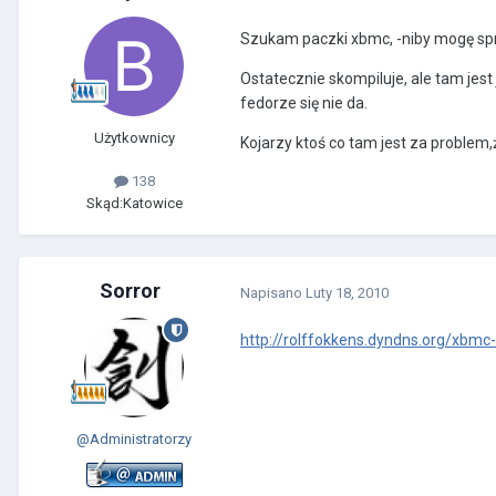
Szukam paczki xbmc, -niby mogę spr
Ostatecznie skompiluje, ale tam jest
fedorze się nie da.
Użytkownicy
Kojarzy ktoś co tam jest za problem
138
Skąd:
Katowice
Sorror
Napisano
Luty 18, 2010
http://rolffokkens.dyndns.org/xbmc-
@Administratorzy