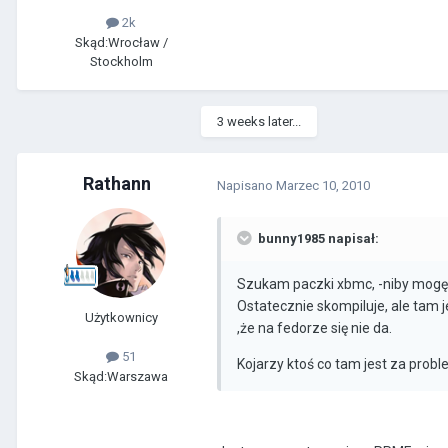
2k
Skąd:
Wrocław /
Stockholm
3 weeks later...
Rathann
Napisano
Marzec 10, 2010
bunny1985 napisał:
Szukam paczki xbmc, -niby mogę 
Ostatecznie skompiluje, ale tam j
Użytkownicy
,że na fedorze się nie da.
51
Kojarzy ktoś co tam jest za prob
Skąd:
Warszawa