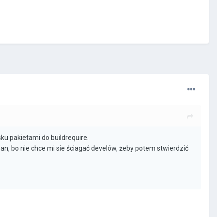
u pakietami do buildrequire.
man, bo nie chce mi sie ściagać develów, żeby potem stwierdzić