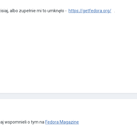
zisiaj, albo zupełnie mi to umknęło -
https://getfedora.org/
.
siaj wspomnieli o tym na
Fedora Magazine