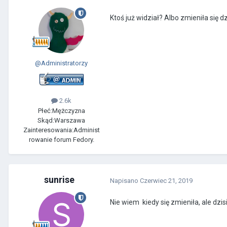
Ktoś już widział? Albo zmieniła się d
@Administratorzy
2.6k
Płeć:
Mężczyzna
Skąd:
Warszawa
Zainteresowania:
Administ
rowanie forum Fedory.
sunrise
Napisano
Czerwiec 21, 2019
Nie wiem kiedy się zmieniła, ale dzi