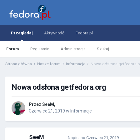
Przeglądaj
Aktywność
Fedora.pl
Forum
Regulamin
Administracja
Szukaj
Strona główna
Nasze forum
Informacje
Nowa odsłona getfedora.o
Nowa odsłona getfedora.org
Przez
SeeM
,
Czerwiec 21, 2019
w
Informacje
SeeM
Napisano
Czerwiec 21, 2019