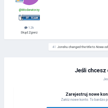
@Moderatorzy
1.2k
Skąd:
Zgierz
4 l
Jonshu
changed the title to
Nowa ods
Jeśli chcesz
Jed
Zarejestruj nowe kon
Załóż nowe konto. To bardzo p