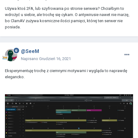
Używa ktoś 2FA, lub szyfrowania po stronie serwera? Chciałbym to
wdrożyć u siebie, ale trochę się cykam. O antywirusie nawet nie marzę,
bo ClamAV zużywa kosmiczne ilości pamięci, której ten serwer nie
posiada.
@SeeM
Napisano
Grudzień 16, 2021
Eksperymentuję trochę z ciemnymi motywami i wygląda to naprawdę
elegancko.