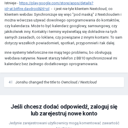
Istnieje -
https://play.google.com/store/apps/details?
id=at.bitfire.davdroid&hl=pl
- i jest nie tyle klientem Nextcloud, co
klientem webdav. Synchronizuje się więc
"pod maską" z Nextcloudem i
można wówczas używać dowolnego oprogramowania do kontaktów,
czy kalendarza. Może to być kalendarz googlowy, samsungowy, czy
jakikolwiek inny.
Kontakty i terminy wyświetlają się dokładnie na tych
samych zasadach, co loklane, czy powiązane z innymi kontami. To sam
dotyczy wszelkich powiadomień, spotkań, przypomnień i tak dalej.
inne systemy telefoniczne nie mają tego problemu, bo obsługują
webdava natywnie. Nawet starszy telefon z BB10 synchronizował mi
kalendarz bez żadnego dodatkowego oprogramowania.
4 l
Jonshu
changed the title to
Owncloud / Nextcloud
Jeśli chcesz dodać odpowiedź, zaloguj się
lub zarejestruj nowe konto
Jedynie zarejestrowani użytkownicy mogą komentować zawartość