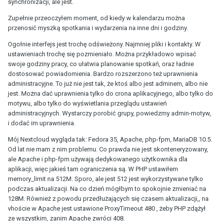
synchronizacji, ale jest.
Zupełnie przeoczyłem moment, od kiedy w kalendarzu można
przenosić myszką spotkania i wydarzenia na inne dni i godziny.
Ogołnie interfejs jest trochę odświeżony. Najmniej pliki i kontakty. W
ustawieniach trochę się pozmieniało. Można przykładowo wpisać
swoje godziny pracy, co ułatwia planowanie spotkań, oraz ładnie
dostosować powiadomienia. Bardzo rozszerzono też uprawnienia
administracyjne. To już nie jest tak, że ktoś albo jest adminem, albo nie
jest. Można dać uprawnienia tylko do crona aplikacyjnego, albo tylko do
motywu, albo tylko do wyświetlania przeglądu ustawień
administracyjnych. Wystarczy porobić grupy, powiedzmy admin-motyw,
i dodać im uprawnienia.
Mój Nextcloud wygląda tak: Fedora 35, Apache, php-fpm, MariaDB 10.5.
Od lat nie mam z nim problemu. Co prawda nie jest skonteneryzowany,
ale Apache i php-fpm używają dedykowanego użytkownika dla
aplikacji, więc jakieś tam ograniczenia są. W PHP ustawiłem
memory_limit na 512M. Sporo, ale jest 512 jest wykorzystywane tylko
podczas aktualizacji. Na co dzień mógłbym to spokojnie zmieniać na
128M. Również z powodu przedłużających się czasem aktualizacji,, na
vhoście w Apache jest ustawione ProxyTimeout 480 , żeby PHP zdążył
ze wszystkim, zanim Apache zwróci 408.