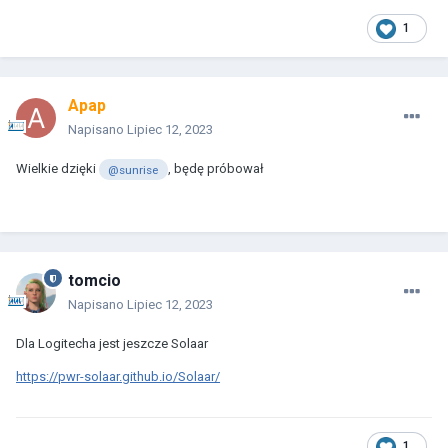
1
Apap
Napisano
Lipiec 12, 2023
Wielkie dzięki
, będę próbował
@sunrise
tomcio
Napisano
Lipiec 12, 2023
Dla Logitecha jest jeszcze Solaar
https://pwr-solaar.github.io/Solaar/
1