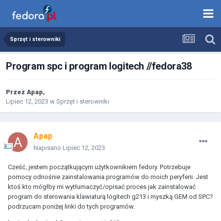
Sprzęt i sterowniki
Program spc i program logitech //fedora38
Przez
Apap
,
Lipiec 12, 2023
w
Sprzęt i sterowniki
Apap
Napisano
Lipiec 12, 2023
Cześć, jestem początkującym użytkownikiem fedory. Potrzebuje
pomocy odnośnie zainstalowania programów do moich peryferii. Jest
ktoś kto mógłby mi wytłumaczyć/opisać proces jak zainstalować
program do sterowania klawiaturą logitech g213 i myszką GEM od SPC?
podrzucam poniżej linki do tych programów: