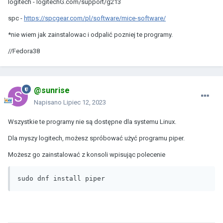
logitech - logitechG.com/support/g213
spc -
https://spcgear.com/pl/software/mice-software/
*nie wiem jak zainstalowac i odpalić pozniej te programy.
//Fedora38
@sunrise
Napisano
Lipiec 12, 2023
Wszystkie te programy nie są dostępne dla systemu Linux.
Dla myszy logitech, możesz spróbować użyć programu piper.
Możesz go zainstalować z konsoli wpisując polecenie
sudo dnf install piper