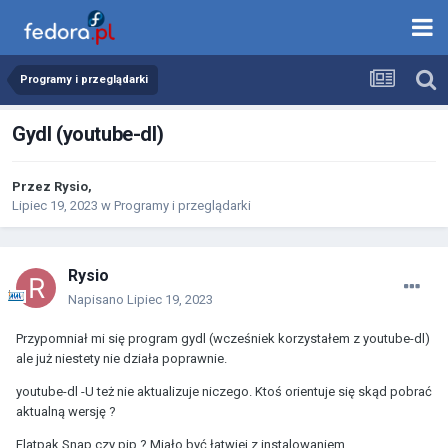
Programy i przeglądarki
Gydl (youtube-dl)
Przez
Rysio
,
Lipiec 19, 2023
w
Programy i przeglądarki
Rysio
Napisano
Lipiec 19, 2023
Przypomniał mi się program gydl (wcześniek korzystałem z youtube-dl)
ale już niestety nie działa poprawnie.
youtube-dl -U też nie aktualizuje niczego. Ktoś orientuje się skąd pobrać
aktualną wersję ?
Flatpak Snap czy pip ? Miało być łatwiej z instalowaniem