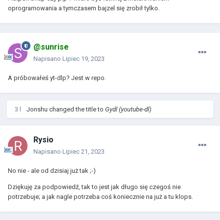
oprogramowania a tymczasem bajzel się zrobił tylko.
@sunrise
Napisano
Lipiec 19, 2023
A próbowałeś yt-dlp? Jest w repo.
3 l
Jonshu
changed the title to
Gydl (youtube-dl)
Rysio
Napisano
Lipiec 21, 2023
No nie - ale od dzisiaj już tak ;-)
Dziękuję za podpowiedź, tak to jest jak długo się czegoś nie
potrzebuje; a jak nagle potrzeba coś koniecznie na już a tu klops.