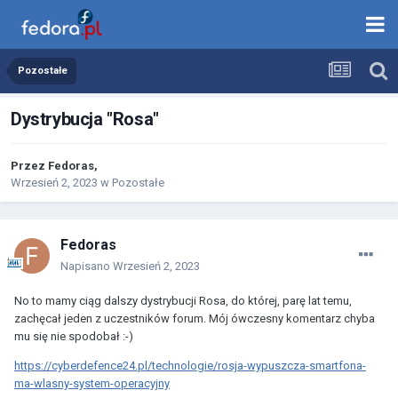
Pozostałe
Dystrybucja "Rosa"
Przez
Fedoras
,
Wrzesień 2, 2023
w
Pozostałe
Fedoras
Napisano
Wrzesień 2, 2023
No to mamy ciąg dalszy dystrybucji Rosa, do której, parę lat temu,
zachęcał jeden z uczestników forum. Mój ówczesny komentarz chyba
mu się nie spodobał :-)
https://cyberdefence24.pl/technologie/rosja-wypuszcza-smartfona-
ma-wlasny-system-operacyjny