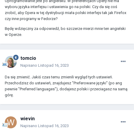
Oprogramowanie jest po angielsku. W preferencjach Opery nie ma
wyboru języka interfejsu i ustawienia go na polski. Czy da się coś
zrobić, aby Opera w tej dystrybucji miała polski interfejs tak jak Firefox
czy inne programy w Fedorze?
Będę wdzięczny za odpowiedź, bo szczerze mierzi mnie ten angielski
w Operze.
tomcio
Napisano
Listopad 16, 2023
Da się zmienić. Jakiś czas temu zmienili wygląd tych ustawień.
Przechodzisz do ustawień, znajdujesz "Preferowane języki" (po ang
pewnie "Preferred languages"), dodajesz polski i przeciagasz na samą
górę.
wievin
Napisano
Listopad 16, 2023