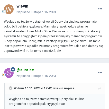
wievin
Napisano
Listopad 16, 2023
Wygląda na to, że w ostatniej wersji Opery dla Linuksa programiści
odpuścili pakiety językowe. Mam stary lapek, gdzie właśnie
zainstalowałem Linux Mint z Xfce. Pierwsze co zrobiłem po instalacji
systemu, to ściągnąłem Operę przez ichniejszy menedżer programów.
Kiedy odpaliłem Operę, miała interfejs w języku angielskim. Dla mnie
jest to poważna wpadka ze strony programistów. Takie coś dałoby się
usprawiedliwić 10 lat temu a nie dziś, eh!
@sunrise
Napisano
Listopad 16, 2023
W dniu 16.11.2023 o 17:42,
wievin
napisał:
Wygląda na to, że w ostatniej wersji Opery dla Linuksa
programiści odpuścili pakiety językowe.