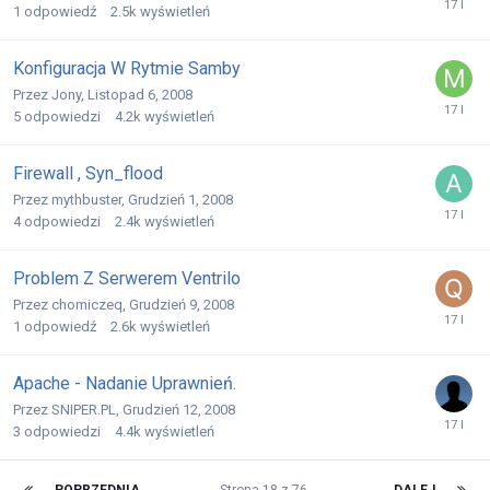
1
odpowiedź
2.5k
wyświetleń
Konfiguracja W Rytmie Samby
Przez
Jony
,
Listopad 6, 2008
5
odpowiedzi
4.2k
wyświetleń
Firewall , Syn_flood
Przez
mythbuster
,
Grudzień 1, 2008
4
odpowiedzi
2.4k
wyświetleń
Problem Z Serwerem Ventrilo
Przez
chomiczeq
,
Grudzień 9, 2008
1
odpowiedź
2.6k
wyświetleń
Apache - Nadanie Uprawnień.
Przez
SNIPER.PL
,
Grudzień 12, 2008
3
odpowiedzi
4.4k
wyświetleń
POPRZEDNIA
Strona 18 z 76
DALEJ