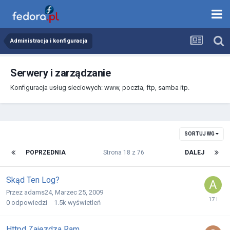
Administracja i konfiguracja
Serwery i zarządzanie
Konfiguracja usług sieciowych: www, poczta, ftp, samba itp.
SORTUJ WG
POPRZEDNIA
Strona 18 z 76
DALEJ
Skąd Ten Log?
Przez
adams24
,
Marzec 25, 2009
0
odpowiedzi
1.5k
wyświetleń
Httpd Zajezdza Ram