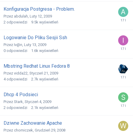
Konfiguracja Postgresa - Problem.
Przez
abdulah
,
Luty 12, 2009
2
odpowiedzi
9.5k
wyświetleń
Logowanie Do Pliku Sesjii Ssh
Przez
Iv@n
,
Luty 13, 2009
0
odpowiedzi
1.6k
wyświetleń
Mbstring Redhat Linux Fedora 8
Przez
vidda22
,
Styczeń 21, 2009
4
odpowiedzi
2.7k
wyświetleń
Dhcp 4 Podsieci
Przez
Stark
,
Styczeń 4, 2009
2
odpowiedzi
2.1k
wyświetleń
Dziwne Zachowanie Apache
Przez
chomiczek
,
Grudzień 29, 2008