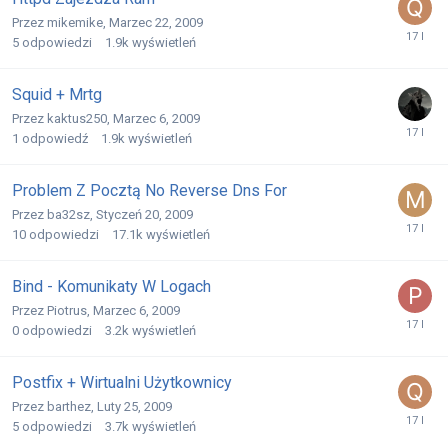
Przez
mikemike
,
Marzec 22, 2009
5
odpowiedzi
1.9k
wyświetleń
Squid + Mrtg
Przez
kaktus250
,
Marzec 6, 2009
1
odpowiedź
1.9k
wyświetleń
Problem Z Pocztą No Reverse Dns For
Przez
ba32sz
,
Styczeń 20, 2009
10
odpowiedzi
17.1k
wyświetleń
Bind - Komunikaty W Logach
Przez
Piotrus
,
Marzec 6, 2009
0
odpowiedzi
3.2k
wyświetleń
Postfix + Wirtualni Użytkownicy
Przez
barthez
,
Luty 25, 2009
5
odpowiedzi
3.7k
wyświetleń