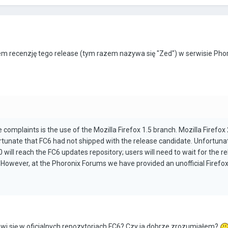
m recenzję tego release (tym razem nazywa się "Zed") w serwisie Phor
complaints is the use of the Mozilla Firefox 1.5 branch. Mozilla Firefox 2
ortunate that FC6 had not shipped with the release candidate. Unfortunate
.0 will reach the FC6 updates repository; users will need to wait for the r
t. However, at the Phoronix Forums we have provided an unofficial Firefo
jawi się w oficjalnych repozytoriach FC6? Czy ja dobrze zrozumiałem?