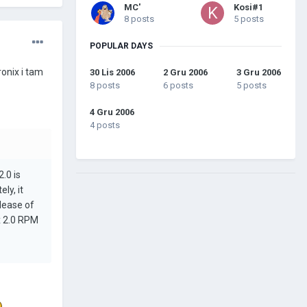
MC'
Kosi#1
8 posts
5 posts
POPULAR DAYS
onix i tam
30 Lis 2006
2 Gru 2006
3 Gru 2006
8 posts
6 posts
5 posts
4 Gru 2006
4 posts
.0 is
ly, it
elease of
x 2.0 RPM