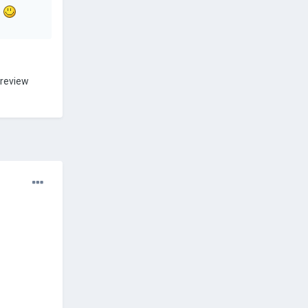
?
 review