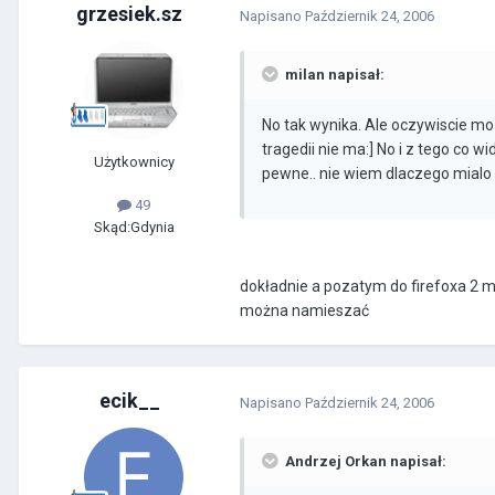
grzesiek.sz
Napisano
Październik 24, 2006
milan napisał:
No tak wynika. Ale oczywiscie mo
tragedii nie ma:] No i z tego co wi
Użytkownicy
pewne.. nie wiem dlaczego mialo b
49
Skąd:
Gdynia
dokładnie a pozatym do firefoxa 2 m
można namieszać
ecik__
Napisano
Październik 24, 2006
Andrzej Orkan napisał: