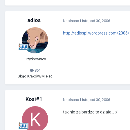
adios
Napisano
Listopad 30, 2006
http://adiospl.wordpress.com/2006/1
Użytkownicy
861
Skąd:
Kraków/Mielec
Kosi#1
Napisano
Listopad 30, 2006
tak nie za bardzo to działa... :/