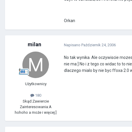
Orkan
milan
Napisano
Październik 24, 2006
No tak wynika. Ale oczywiscie mozesz
nie ma:] No i z tego co widac to to n
dlaczego mialo by nie byc ffoxa 2.0 
Użytkownicy
180
Skąd:
Zawiercie
Zainteresowania:
A
hohoho a może i więcej:]