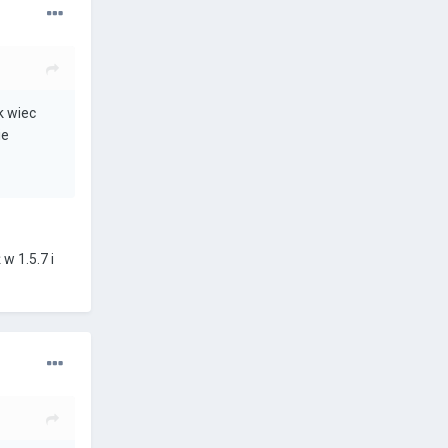
k wiec
ie
w 1.5.7 i