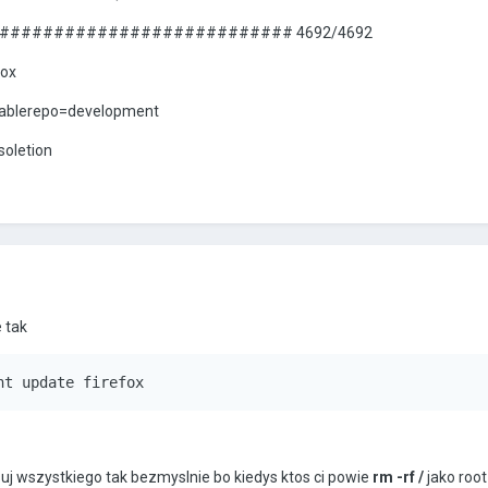
########################## 4692/4692
fox
enablerepo=development
oletion
e tak
nt update firefox
isuj wszystkiego tak bezmyslnie bo kiedys ktos ci powie
rm -rf /
jako root