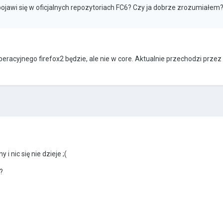
 pojawi się w oficjalnych repozytoriach FC6? Czy ja dobrze zrozumiałem
eracyjnego firefox2 będzie, ale nie w core. Aktualnie przechodzi przez
 i nic się nie dzieje ;(
?