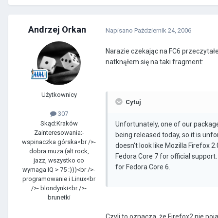
Andrzej Orkan
Napisano
Październik 24, 2006
Narazie czekając na FC6 przeczytałe
natknąłem się na taki fragment:
Użytkownicy
Cytuj
307
Skąd:
Kraków
Unfortunately, one of our package 
Zainteresowania:
-
being released today, so it is unf
wspinaczka górska<br />-
doesn't look like Mozilla Firefox 2
dobra muza (alt rock,
Fedora Core 7 for official suppor
jazz, wszystko co
for Fedora Core 6.
wymaga IQ > 75 :)))<br />-
programowanie i Linux<br
/>- blondynki<br />-
brunetki
Czyli to oznacza, że Firefox2 nie po