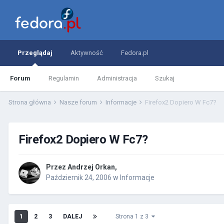
Przeglądaj
Aktywność
Fedora.pl
Forum
Regulamin
Administracja
Szukaj
Strona główna
Nasze forum
Informacje
Firefox2 Dopiero W Fc7?
Firefox2 Dopiero W Fc7?
Przez
Andrzej Orkan
,
Październik 24, 2006
w
Informacje
1
2
3
DALEJ
Strona 1 z 3