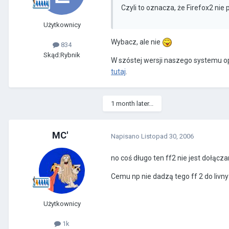
Czyli to oznacza, że Firefox2 nie
Użytkownicy
Wybacz, ale nie
834
Skąd:
Rybnik
W szóstej wersji naszego systemu op
tutaj
.
1 month later...
MC'
Napisano
Listopad 30, 2006
no coś długo ten ff2 nie jest dołączany
Cemu np nie dadzą tego ff 2 do livny
Użytkownicy
1k