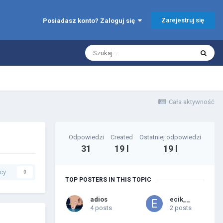
Zarejestruj się
Posiadasz konto? Zaloguj się
Cała aktywność
Odpowiedzi
Created
Ostatniej odpowiedzi
31
19 l
19 l
cy
0
TOP POSTERS IN THIS TOPIC
adios
ecik__
4 posts
2 posts