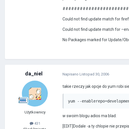
########################
Could not find update match for fire
Could not find update match for –
No Packages marked for Update/Obs
da_niel
Napisano
Listopad 30, 2006
takie rzeczy jak opcje do yum robi si
yum --enablerepo=developme
Użytkownicy
w swoim blogu adios ma blad.
431
[EDIT]Dodale -a ty chlopie nie przep