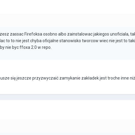
zesz zassac Firefoksa osobno albo zainstalowac jakiegos unoficiala, ta
dac to to nie jest chyba oficjalne stanowisko tworcow wiec nie jest to tak
y nie byc ffoxa 2.0 w repo.
usze się jeszcze przyzwyczaić zamykanie zakładek jest troche inne niż 