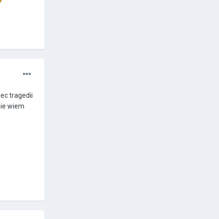
ec tragedii
 nie wiem