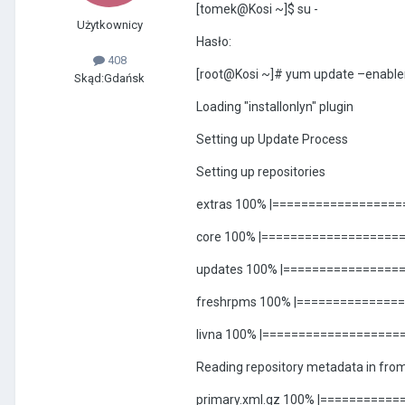
[tomek@Kosi ~]$ su -
Użytkownicy
Hasło:
408
[root@Kosi ~]# yum update –enable
Skąd:
Gdańsk
Loading "installonlyn" plugin
Setting up Update Process
Setting up repositories
extras 100% |===================
core 100% |=====================
updates 100% |==================
freshrpms 100% |================
livna 100% |=====================
Reading repository metadata in from 
primary.xml.gz 100% |===========