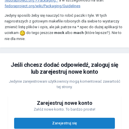
fedoraproject.org > Packaging:*
a w szczególności na start
fedoraproject.org/wiki/Packaging/Guidelines
Jedyny sposób żeby się nauczyć to robić paczki i tyle. W tych
najprostszych z gotowym makefile robionych dla siebie to wystarczy
zmienić listę plików i opis, ale jak patrze na *.spec do dużej aplikacji to
uciekam
do tego jeszcze
mock
albo
mach
(które lepsze?). Nie to
nie dla mnie.
Jeśli chcesz dodać odpowiedź, zaloguj się
lub zarejestruj nowe konto
Jedynie zarejestrowani użytkownicy mogą komentować zawartość
tej strony.
Zarejestruj nowe konto
Załóż nowe konto. To bardzo proste!
Zarejestruj się