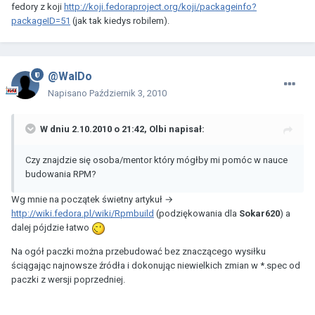
fedory z koji
http://koji.fedoraproject.org/koji/packageinfo?
packageID=51
(jak tak kiedys robilem).
@WalDo
Napisano
Październik 3, 2010
W dniu 2.10.2010 o 21:42, Olbi napisał:
Czy znajdzie się osoba/mentor który mógłby mi pomóc w nauce
budowania RPM?
Wg mnie na początek świetny artykuł →
http://wiki.fedora.pl/wiki/Rpmbuild
(podziękowania dla
Sokar620
) a
dalej pójdzie łatwo
Na ogół paczki można przebudować bez znaczącego wysiłku
ściągając najnowsze źródła i dokonując niewielkich zmian w *.spec od
paczki z wersji poprzedniej.