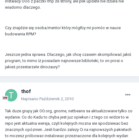
instalacji OOo z paczki rmp ze strony, ale plik update nie działa nie
wiadomo dlaczego.
Czy znajdzie się osoba/mentor który mógłby mi pomóc w nauce
budowania RPM?
Jeszcze jedna sprawa. Dlaczego, jak chcę czasem skompilować jakiś
program, to mimo iż posiadam najnowsze biblioteki, to on prosi o
jakieś przestarzałe dinozaury?
thof
Napisano
Październik 2, 2010
Tak duze grupy jak OO.org, gnome, netbeans sa aktualizowane tylko co
wydanie. Co do Kadu to chyba jest juz opiekun i z tego co widze to w
repo jest aktualna wersja, czyli kolejnych mozna sie spodziewac bez
znacznych opóznien. Jesli bardzo zalezy Ci na najnowszych pakietach
to mozesz próbowac instalowac przeznaczone dla kolejnych wydan