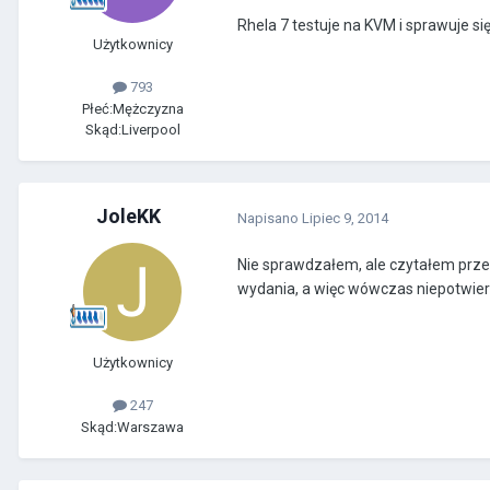
Rhela 7 testuje na KVM i sprawuje s
Użytkownicy
793
Płeć:
Mężczyzna
Skąd:
Liverpool
JoleKK
Napisano
Lipiec 9, 2014
Nie sprawdzałem, ale czytałem prze
wydania, a więc wówczas niepotwie
Użytkownicy
247
Skąd:
Warszawa