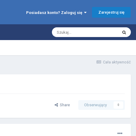
Zarejestruj się
Posiadasz konto? Zaloguj się
Cała aktywność
Share
Obserwujący
0