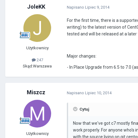
JoleKK
Napisano
Lipiec 9, 2014
For the first time, there is a suppo
writing) to the latest version of Ce
tested and will be released at a later
Użytkownicy
Major changes:
247
Skąd:
Warszawa
- In Place Upgrade from 6.5 to 7.0 (
Miszcz
Napisano
Lipiec 10, 2014
Cytuj
Now that we've got c7 mostly fina
work properly. For anyone who's in
Użytkownicy
with the source living on git.cento