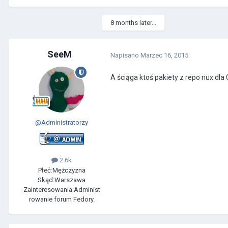
8 months later...
SeeM
Napisano
Marzec 16, 2015
A ściąga ktoś pakiety z repo nux dl
@Administratorzy
2.6k
Płeć:
Mężczyzna
Skąd:
Warszawa
Zainteresowania:
Administ
rowanie forum Fedory.