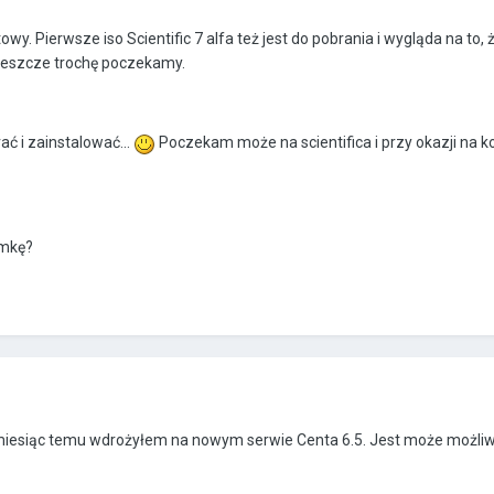
wy. Pierwsze iso Scientific 7 alfa też jest do pobrania i wygląda na to,
 jeszcze trochę poczekamy.
ać i zainstalować...
Poczekam może na scientifica i przy okazji na k
emkę?
kurat miesiąc temu wdrożyłem na nowym serwie Centa 6.5. Jest może możl