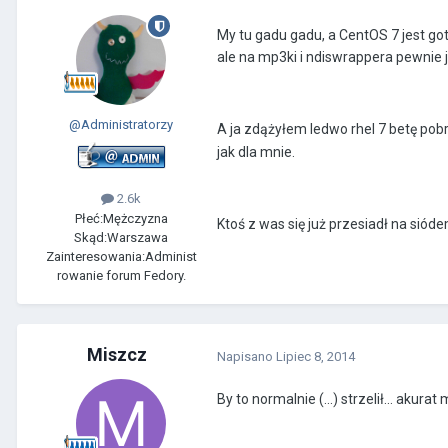
My tu gadu gadu, a CentOS 7 jest goto
ale na mp3ki i ndiswrappera pewnie
@Administratorzy
A ja zdążyłem ledwo rhel 7 betę pobr
jak dla mnie.
2.6k
Płeć:
Mężczyzna
Ktoś z was się już przesiadł na siód
Skąd:
Warszawa
Zainteresowania:
Administ
rowanie forum Fedory.
Miszcz
Napisano
Lipiec 8, 2014
By to normalnie (...) strzelił... a