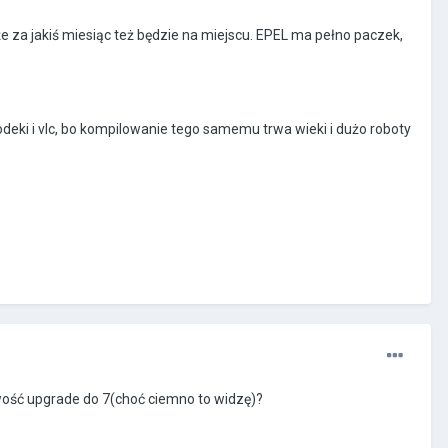
 że za jakiś miesiąc też będzie na miejscu. EPEL ma pełno paczek,
odeki i vlc, bo kompilowanie tego samemu trwa wieki i dużo roboty
iwość upgrade do 7(choć ciemno to widzę)?