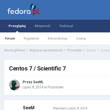
Przeglądaj
Aktywność
Fedora.pl
Forum
Regulamin
Administracja
Szukaj
Strona główna
Wsparcie społeczności
Pozostałe
Centos 7 / Scienti
Centos 7 / Scientific 7
Przez
SeeM
,
Lipiec 8, 2014
w
Pozostałe
SeeM
Napisano
Lipiec 8, 2014