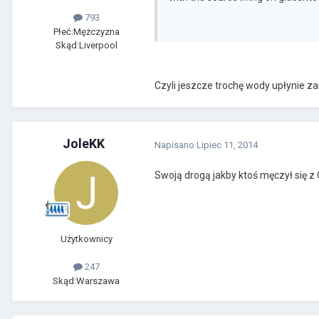
793
Płeć:
Mężczyzna
Skąd:
Liverpool
Czyli jeszcze trochę wody upłynie za
JoleKK
Napisano
Lipiec 11, 2014
Swoją drogą jakby ktoś męczył się z 
Użytkownicy
247
Skąd:
Warszawa