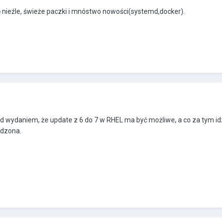
ię nieźle, świeże paczki i mnóstwo nowości(systemd,docker).
d wydaniem, że update z 6 do 7 w RHEL ma być możliwe, a co za tym i
rdzona.