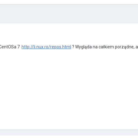
a CentOSa 7
http://li.nux.ro/repos.html
? Wygląda na całkiem porządne, a