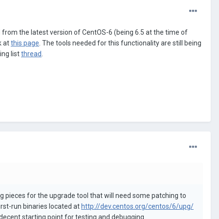
 from the latest version of CentOS-6 (being 6.5 at the time of
k at
this page
. The tools needed for this functionality are still being
ing list
thread
.
ng pieces for the upgrade tool that will need some patching to
rst-run binaries located at
http://dev.centos.org/centos/6/upg/
 decent starting point for testing and debugging.