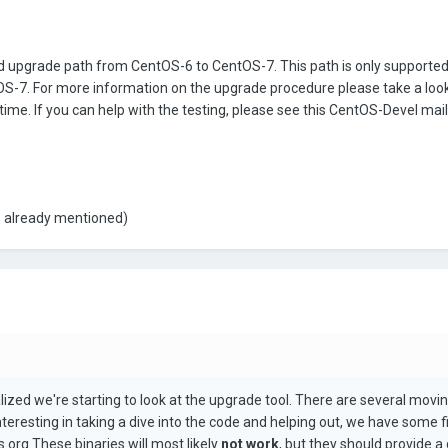
rted upgrade path from CentOS-6 to CentOS-7. This path is only supported
ntOS-7. For more information on the upgrade procedure please take a loo
 time. If you can help with the testing, please see this CentOS-Devel mail
as already mentioned)
lized we're starting to look at the upgrade tool. There are several movi
teresting in taking a dive into the code and helping out, we have some fi
s.org These binaries will most likely
not work
, but they should provide a